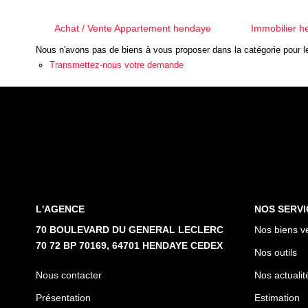
Achat / Vente Appartement hendaye
Immobilier 
Nous n'avons pas de biens à vous proposer dans la catégorie pour le
Transmettez-nous votre demande
L'AGENCE
NOS SERVI
70 BOULEVARD DU GENERAL LECLERC
Nos biens v
70 72 BP 70169, 64701 HENDAYE CEDEX
Nos outils
Nous contacter
Nos actualit
Présentation
Estimation