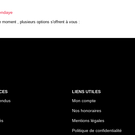
hendaye
 moment , plusieurs options s'offrent à vous :
CES
LIENS UTILES
endus
Mon compte
Nos honoraires
és
Mentions légales
Politique de confidentialité