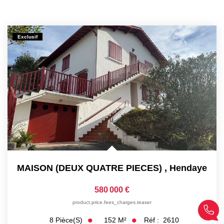
Exclusif
MAISON (DEUX QUATRE PIECES)
,
Hendaye
580 000 €
product.price.fees_charges.teaser
152
M²
Réf :
2610
8
Pièce(s)