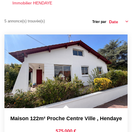
Immobilier HENDAYE
Nos Partenaires
5 annonce(s) trouvée(s)
Trier par
NOTRE AGENCE
L'agence
Notre Équipe
Avis Clients
Actualités
CONTACT
ES
Maison 122m² Proche Centre Ville
,
Hendaye
575 000 €