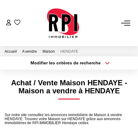
VENTES
LOCATIONS
Accueil
A vendre
Maison
HENDAYE
Modifier les critères de recherche
Type de transaction
Localisation
LOCATIONS VACANCES
Acheter
Localisation
Achat / Vente Maison HENDAYE -
Type de bien
NOS SERVICES
Sélectionnez...
Surface min
Maison a vendre à HENDAYE
Estimation
Plus de critères
Budget max
Biens Vendus
Sur notre site consultez les annonces immobilière de Maison à vendre
HENDAYE. Trouvez votre Maison sur HENDAYE grâce aux annonces
Créer une alerte
Gestion
immobilières de RPI IMMOBILIER Hendaye cedex.
Expertise Immobilière