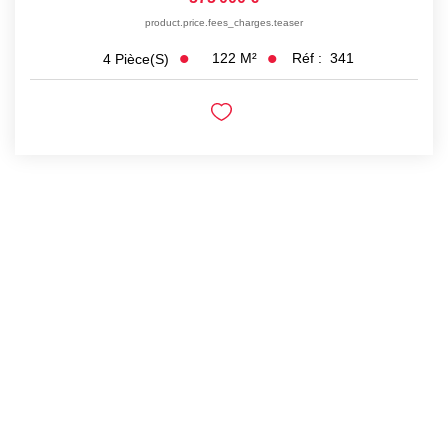
product.price.fees_charges.teaser
122
M²
Réf :
341
4
Pièce(s)