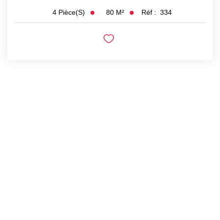
80
M²
Réf :
334
4
Pièce(s)