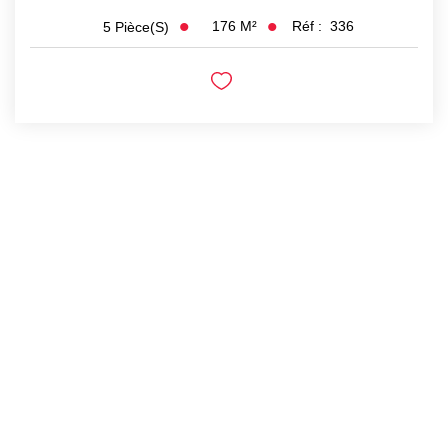
176
M²
Réf :
336
5
Pièce(s)