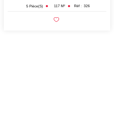
117
M²
Réf :
326
5
Pièce(s)