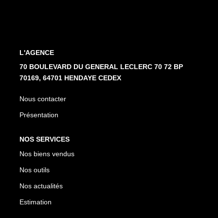
Nos Partenaires
NOTRE AGENCE
L'AGENCE
L'agence
70 BOULEVARD DU GENERAL LECLERC 70 72 BP
70169, 64701 HENDAYE CEDEX
Notre Équipe
Avis Clients
Nous contacter
Actualités
Présentation
NOS SERVICES
CONTACT
Nos biens vendus
ES
Nos outils
Nos actualités
Estimation