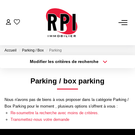
VENTES
LOCATIONS
Accueil
Parking / Box
Parking
Modifier les critères de recherche
Type de transaction
Localisation
LOCATIONS VACANCES
Acheter
Localisation
Parking / box parking
Type de bien
NOS SERVICES
Sélectionnez...
Surface min
Estimation
Nous n'avons pas de biens à vous proposer dans la catégorie Parking /
Plus de critères
Budget max
Box Parking pour le moment , plusieurs options s'offrent à vous :
Biens Vendus
Re-soumettre la recherche avec moins de critères.
Créer une alerte
Gestion
Transmettez-nous votre demande
Expertise Immobilière