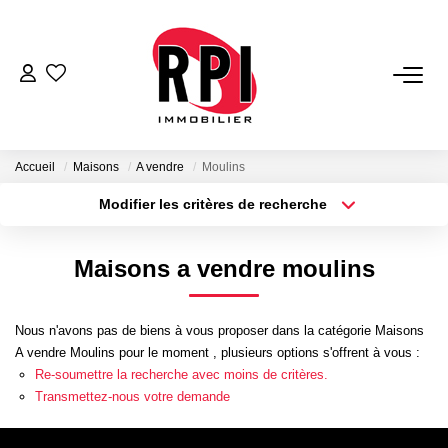
VENTES
LOCATIONS
Accueil
Maisons
A vendre
Moulins
Modifier les critères de recherche
Type de transaction
Localisation
LOCATIONS VACANCES
Acheter
Localisation
Maisons a vendre moulins
Type de bien
NOS SERVICES
Sélectionnez...
Surface min
Estimation
Nous n'avons pas de biens à vous proposer dans la catégorie Maisons
Plus de critères
Budget max
A vendre Moulins pour le moment , plusieurs options s'offrent à vous :
Biens Vendus
Re-soumettre la recherche avec moins de critères.
Créer une alerte
Gestion
Transmettez-nous votre demande
Expertise Immobilière