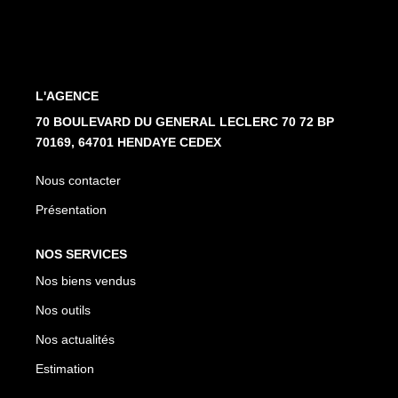
Nos Partenaires
NOTRE AGENCE
L'AGENCE
L'agence
70 BOULEVARD DU GENERAL LECLERC 70 72 BP
70169, 64701 HENDAYE CEDEX
Notre Équipe
Avis Clients
Nous contacter
Actualités
Présentation
NOS SERVICES
CONTACT
Nos biens vendus
ES
Nos outils
Nos actualités
Estimation