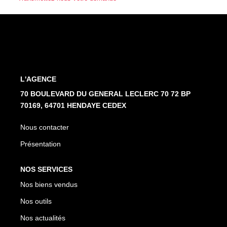
Nos Partenaires
NOTRE AGENCE
L'agence
L'AGENCE
Notre Équipe
70 BOULEVARD DU GENERAL LECLERC 70 72 BP
Avis Clients
70169, 64701 HENDAYE CEDEX
Actualités
Nous contacter
Présentation
CONTACT
NOS SERVICES
ES
Nos biens vendus
Nos outils
Nos actualités