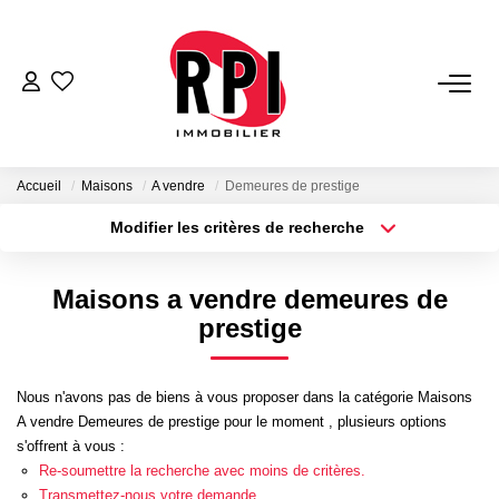
VENTES
LOCATIONS
Accueil
Maisons
A vendre
Demeures de prestige
Modifier les critères de recherche
Type de transaction
Localisation
LOCATIONS VACANCES
Acheter
Localisation
Maisons a vendre demeures de
Type de bien
NOS SERVICES
Sélectionnez...
Surface min
prestige
Estimation
Plus de critères
Budget max
Nous n'avons pas de biens à vous proposer dans la catégorie Maisons
Biens Vendus
A vendre Demeures de prestige pour le moment , plusieurs options
Créer une alerte
Gestion
s'offrent à vous :
Re-soumettre la recherche avec moins de critères.
Expertise Immobilière
Transmettez-nous votre demande