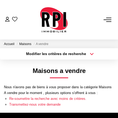
VENTES
LOCATIONS
Accueil
Maisons
A vendre
Modifier les critères de recherche
Type de transaction
Localisation
LOCATIONS VACANCES
Acheter
Localisation
Maisons a vendre
Type de bien
NOS SERVICES
Sélectionnez...
Surface min
Estimation
Nous n'avons pas de biens à vous proposer dans la catégorie Maisons
Plus de critères
Budget max
A vendre pour le moment , plusieurs options s'offrent à vous :
Biens Vendus
Re-soumettre la recherche avec moins de critères.
Créer une alerte
Gestion
Transmettez-nous votre demande
Expertise Immobilière