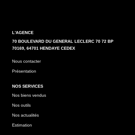
Nos Partenaires
NOTRE AGENCE
L'AGENCE
L'agence
70 BOULEVARD DU GENERAL LECLERC 70 72 BP
70169, 64701 HENDAYE CEDEX
Notre Équipe
Avis Clients
Nous contacter
Actualités
Présentation
NOS SERVICES
CONTACT
Nos biens vendus
ES
Nos outils
Nos actualités
Estimation