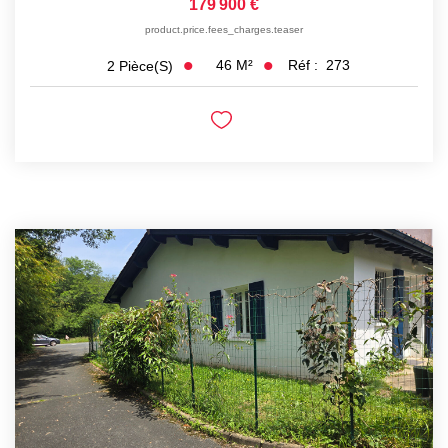
179 900 €
product.price.fees_charges.teaser
46
M²
Réf :
273
2
Pièce(s)