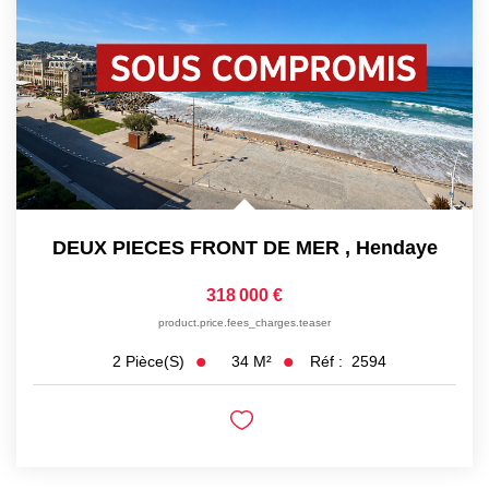
DEUX PIECES FRONT DE MER
,
Hendaye
318 000 €
product.price.fees_charges.teaser
34
M²
Réf :
2594
2
Pièce(s)