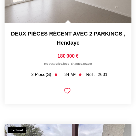
DEUX PIÈCES RÉCENT AVEC 2 PARKINGS
,
Hendaye
180 000 €
product.price.fees_charges.teaser
34
M²
Réf :
2631
2
Pièce(s)
Exclusif