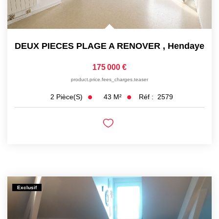
DEUX PIECES PLAGE A RENOVER
,
Hendaye
175 000 €
product.price.fees_charges.teaser
43
M²
Réf :
2579
2
Pièce(s)
Exclusif