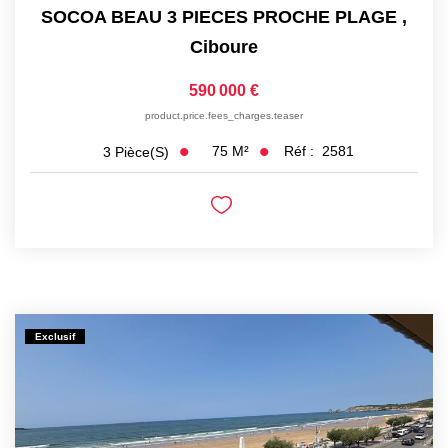
SOCOA BEAU 3 PIECES PROCHE PLAGE
,
Ciboure
590 000 €
product.price.fees_charges.teaser
75
M²
Réf :
2581
3
Pièce(s)
Exclusif