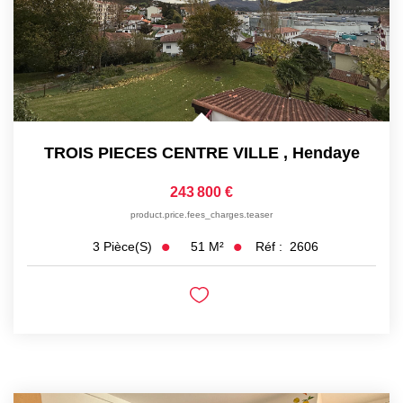
TROIS PIECES CENTRE VILLE
,
Hendaye
243 800 €
product.price.fees_charges.teaser
51
M²
Réf :
2606
3
Pièce(s)