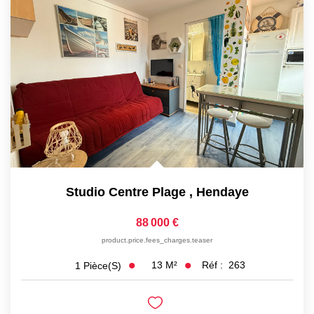
Studio Centre Plage
,
Hendaye
88 000 €
product.price.fees_charges.teaser
13
M²
Réf :
263
1
Pièce(s)