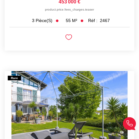
453 000 €
product.price.fees_charges.teaser
55
M²
Réf :
2467
3
Pièce(s)
Rare