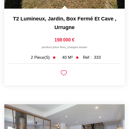
T2 Lumineux, Jardin, Box Fermé Et Cave
,
Urrugne
198 000 €
product.price.fees_charges.teaser
40
M²
Réf :
333
2
Pièce(s)