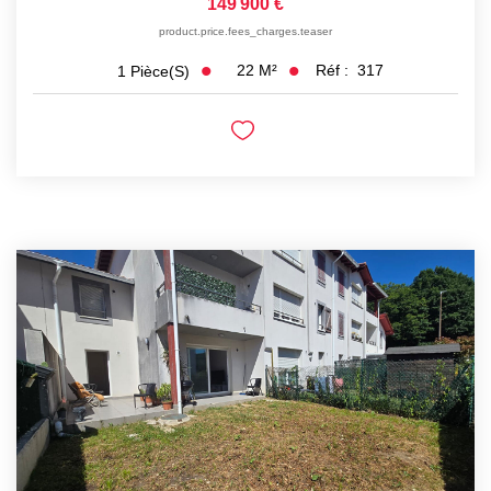
149 900 €
product.price.fees_charges.teaser
22
M²
Réf :
317
1
Pièce(s)