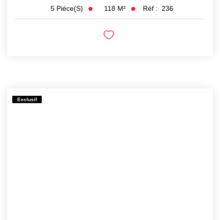
118
M²
Réf :
236
5
Pièce(s)
Exclusif