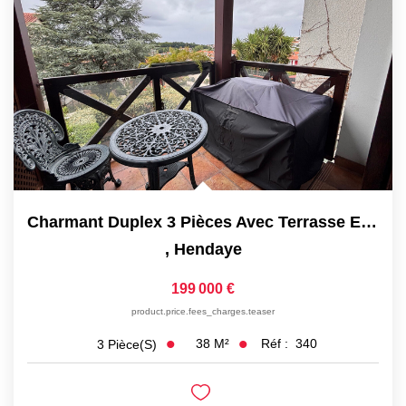
Charmant Duplex 3 Pièces Avec Terrasse Et Parking
,
Hendaye
199 000 €
product.price.fees_charges.teaser
38
M²
Réf :
340
3
Pièce(s)