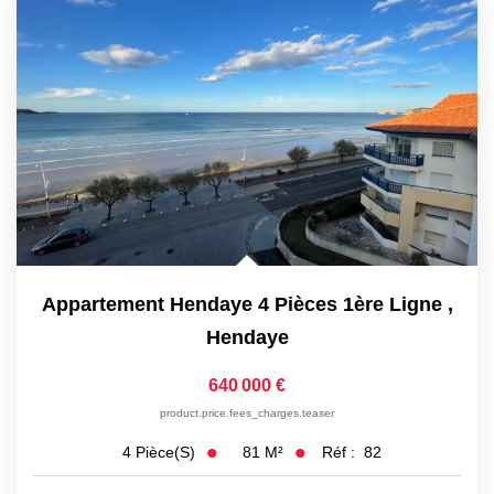
Appartement Hendaye 4 Pièces 1ère Ligne
,
Hendaye
640 000 €
product.price.fees_charges.teaser
81
M²
Réf :
82
4
Pièce(s)