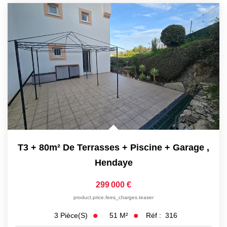
Nos Partenaires
NOTRE AGENCE
L'agence
Notre Équipe
Avis Clients
Actualités
T3 + 80m² De Terrasses + Piscine + Garage
,
CONTACT
Hendaye
ES
299 000 €
product.price.fees_charges.teaser
51
M²
Réf :
316
3
Pièce(s)