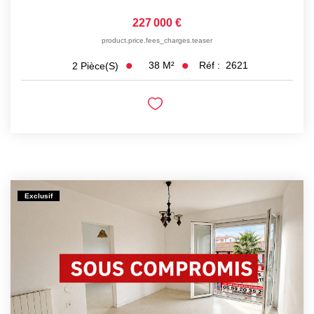
227 000 €
product.price.fees_charges.teaser
38
M²
Réf :
2621
2
Pièce(s)
Exclusif