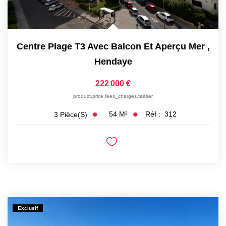
Centre Plage T3 Avec Balcon Et Aperçu Mer
,
Hendaye
222 000 €
product.price.fees_charges.teaser
54
M²
Réf :
312
3
Pièce(s)
Exclusif