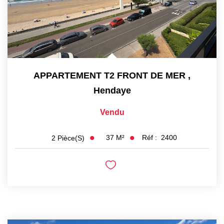
APPARTEMENT T2 FRONT DE MER
,
Hendaye
Vendu
37
M²
Réf :
2400
2
Pièce(s)