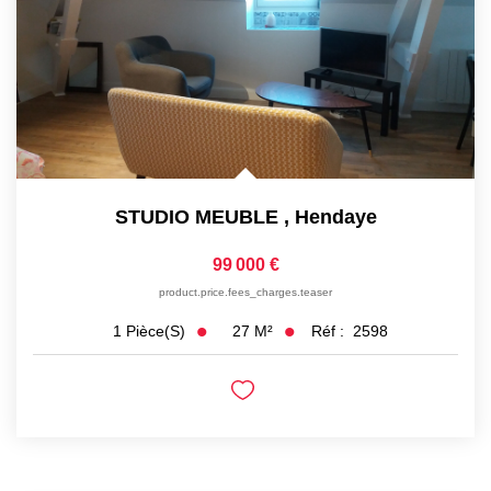
STUDIO MEUBLE
,
Hendaye
99 000 €
product.price.fees_charges.teaser
27
M²
Réf :
2598
1
Pièce(s)