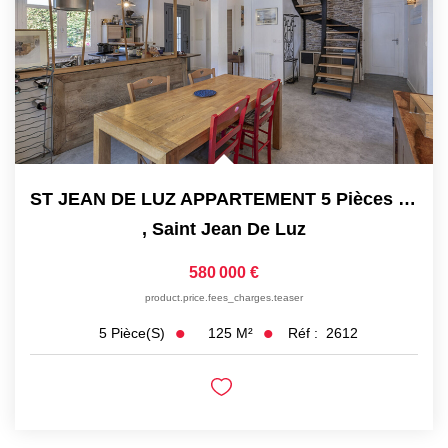
ST JEAN DE LUZ APPARTEMENT 5 Pièces Dans Maison
,
Saint Jean De Luz
580 000 €
product.price.fees_charges.teaser
125
M²
Réf :
2612
5
Pièce(s)