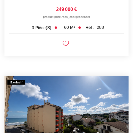
249 000 €
product.price.fees_charges.teaser
60
M²
Réf :
288
3
Pièce(s)
Exclusif