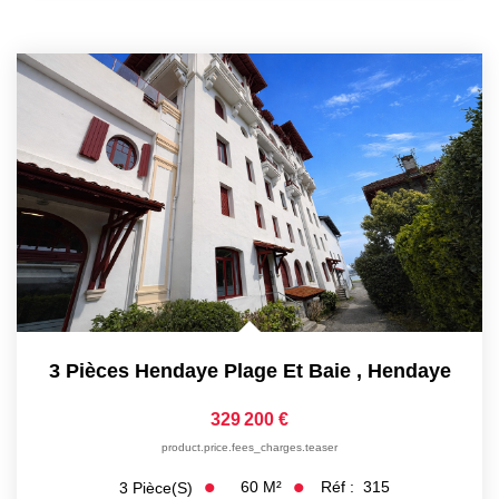
3 Pièces Hendaye Plage Et Baie
,
Hendaye
329 200 €
product.price.fees_charges.teaser
60
M²
Réf :
315
3
Pièce(s)