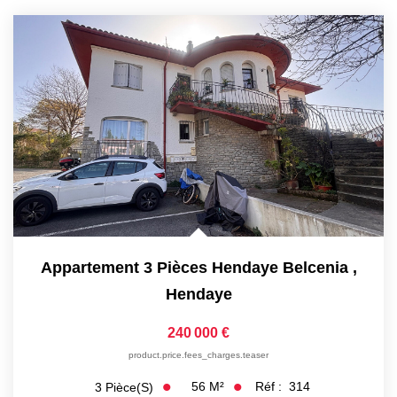
Appartement 3 Pièces Hendaye Belcenia
,
Hendaye
240 000 €
product.price.fees_charges.teaser
56
M²
Réf :
314
3
Pièce(s)