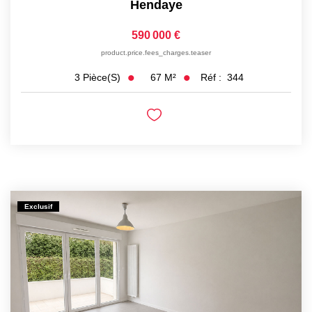
Hendaye
590 000 €
product.price.fees_charges.teaser
67
M²
Réf :
344
3
Pièce(s)
Exclusif