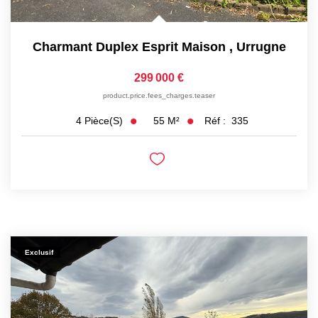
Charmant Duplex Esprit Maison
,
Urrugne
299 000 €
product.price.fees_charges.teaser
55
M²
Réf :
335
4
Pièce(s)
Exclusif