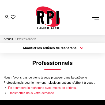
VENTES
LOCATIONS
Accueil
Professionnels
Modifier les critères de recherche
Type de transaction
Localisation
LOCATIONS VACANCES
Acheter
Localisation
Professionnels
Type de bien
NOS SERVICES
Sélectionnez...
Surface min
Estimation
Nous n'avons pas de biens à vous proposer dans la catégorie
Plus de critères
Budget max
Professionnels pour le moment , plusieurs options s'offrent à vous :
Biens Vendus
Re-soumettre la recherche avec moins de critères.
Créer une alerte
Gestion
Transmettez-nous votre demande
Expertise Immobilière