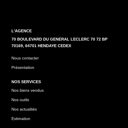
Nos Partenaires
NOTRE AGENCE
L'AGENCE
L'agence
70 BOULEVARD DU GENERAL LECLERC 70 72 BP
70169, 64701 HENDAYE CEDEX
Notre Équipe
Avis Clients
Nous contacter
Actualités
Présentation
NOS SERVICES
CONTACT
Nos biens vendus
ES
Nos outils
Nos actualités
Estimation