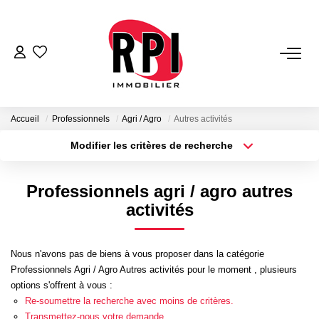
VENTES
LOCATIONS
Accueil
Professionnels
Agri / Agro
Autres activités
Modifier les critères de recherche
Type de transaction
Localisation
LOCATIONS VACANCES
Acheter
Localisation
Professionnels agri / agro autres
Type de bien
NOS SERVICES
Sélectionnez...
Surface min
activités
Estimation
Plus de critères
Budget max
Nous n'avons pas de biens à vous proposer dans la catégorie
Biens Vendus
Professionnels Agri / Agro Autres activités pour le moment , plusieurs
Créer une alerte
Gestion
options s'offrent à vous :
Re-soumettre la recherche avec moins de critères.
Expertise Immobilière
Transmettez-nous votre demande