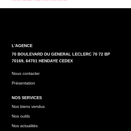
Nos Partenaires
NOTRE AGENCE
L'agence
L'AGENCE
Notre Équipe
70 BOULEVARD DU GENERAL LECLERC 70 72 BP
Avis Clients
70169, 64701 HENDAYE CEDEX
Actualités
Nous contacter
Présentation
CONTACT
NOS SERVICES
ES
Nos biens vendus
Nos outils
Nos actualités