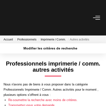
VENTES
LOCATIONS
Accueil
Professionnels
Imprimerie / Comm.
Autres activités
Modifier les critères de recherche
LOCATIONS VACANCES
Localisation
Type de transaction
Surface min
Professionnels imprimerie / comm.
Type de bien
NOS SERVICES
autres activités
Plus de critères
Budget max
Estimation
Créer une alerte
Biens Vendus
Nous n'avons pas de biens à vous proposer dans la catégorie
Professionnels Imprimerie / Comm. Autres activités pour le moment ,
Gestion
plusieurs options s'offrent à vous :
Expertise Immobilière
Re-soumettre la recherche avec moins de critères.
Transmettez-nous votre demande