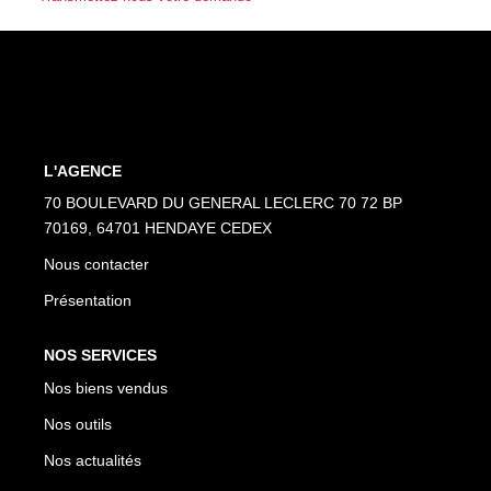
Nos Partenaires
NOTRE AGENCE
L'agence
Notre Équipe
L'AGENCE
Avis Clients
70 BOULEVARD DU GENERAL LECLERC 70 72 BP
70169, 64701 HENDAYE CEDEX
Actualités
Nous contacter
Présentation
CONTACT
NOS SERVICES
ES
Nos biens vendus
Nos outils
Nos actualités