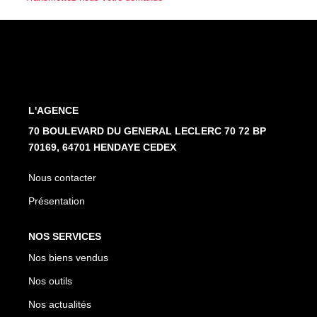
Nos Partenaires
NOTRE AGENCE
L'agence
L'AGENCE
Notre Équipe
70 BOULEVARD DU GENERAL LECLERC 70 72 BP
Avis Clients
70169, 64701 HENDAYE CEDEX
Actualités
Nous contacter
Présentation
CONTACT
NOS SERVICES
ES
Nos biens vendus
Nos outils
Nos actualités