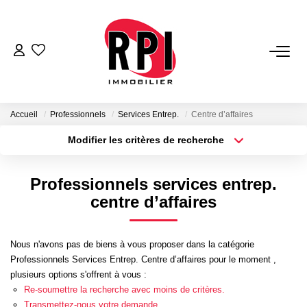
VENTES
LOCATIONS
Accueil
Professionnels
Services Entrep.
Centre d’affaires
Modifier les critères de recherche
Type de transaction
Localisation
LOCATIONS VACANCES
Acheter
Localisation
Professionnels services entrep.
Type de bien
NOS SERVICES
Sélectionnez...
Surface min
centre d’affaires
Estimation
Plus de critères
Budget max
Nous n'avons pas de biens à vous proposer dans la catégorie
Biens Vendus
Professionnels Services Entrep. Centre d’affaires pour le moment ,
Créer une alerte
Gestion
plusieurs options s'offrent à vous :
Re-soumettre la recherche avec moins de critères.
Expertise Immobilière
Transmettez-nous votre demande