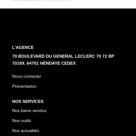
Nos Partenaires
NOTRE AGENCE
L'agence
L'AGENCE
Notre Équipe
70 BOULEVARD DU GENERAL LECLERC 70 72 BP
Avis Clients
70169, 64701 HENDAYE CEDEX
Actualités
Nous contacter
Présentation
CONTACT
NOS SERVICES
ES
Nos biens vendus
Nos outils
Nos actualités