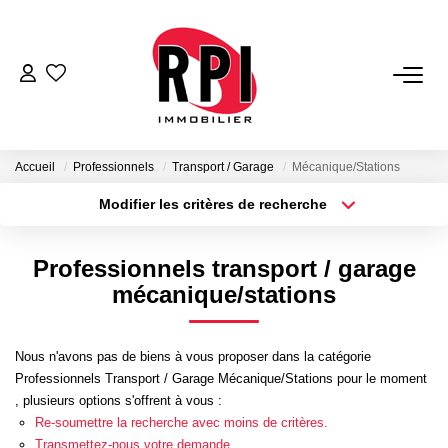
VENTES
LOCATIONS
Accueil
Professionnels
Transport / Garage
Mécanique/Stations
Modifier les critères de recherche
Type de transaction
Localisation
LOCATIONS VACANCES
Acheter
Localisation
Professionnels transport / garage
Type de bien
NOS SERVICES
Sélectionnez...
Surface min
mécanique/stations
Estimation
Plus de critères
Budget max
Nous n'avons pas de biens à vous proposer dans la catégorie
Biens Vendus
Professionnels Transport / Garage Mécanique/Stations pour le moment
Créer une alerte
Gestion
, plusieurs options s'offrent à vous :
Re-soumettre la recherche avec moins de critères.
Expertise Immobilière
Transmettez-nous votre demande