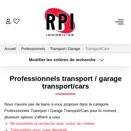
VENTES
LOCATIONS
Accueil
Professionnels
Transport / Garage
Transport/Cars
Modifier les critères de recherche
Type de transaction
Localisation
LOCATIONS VACANCES
Acheter
Localisation
Professionnels transport / garage
Type de bien
NOS SERVICES
Sélectionnez...
Surface min
transport/cars
Estimation
Plus de critères
Budget max
Nous n'avons pas de biens à vous proposer dans la catégorie
Biens Vendus
Professionnels Transport / Garage Transport/Cars pour le moment ,
Créer une alerte
Gestion
plusieurs options s'offrent à vous :
Re-soumettre la recherche avec moins de critères.
Expertise Immobilière
Transmettez-nous votre demande