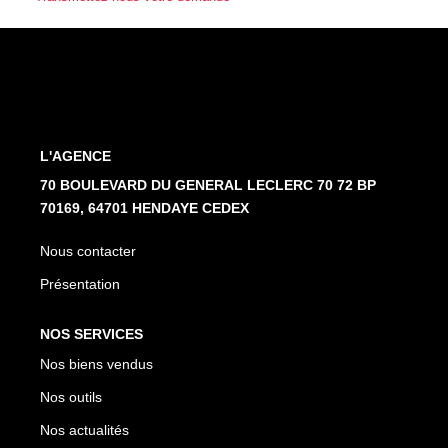
Nos Partenaires
NOTRE AGENCE
L'agence
L'AGENCE
Notre Équipe
70 BOULEVARD DU GENERAL LECLERC 70 72 BP
Avis Clients
70169, 64701 HENDAYE CEDEX
Actualités
Nous contacter
Présentation
CONTACT
NOS SERVICES
ES
Nos biens vendus
Nos outils
Nos actualités