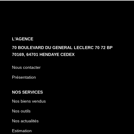
Nos Partenaires
NOTRE AGENCE
L'AGENCE
L'agence
70 BOULEVARD DU GENERAL LECLERC 70 72 BP
Notre Équipe
70169, 64701 HENDAYE CEDEX
Avis Clients
Nous contacter
Actualités
Présentation
CONTACT
NOS SERVICES
Nos biens vendus
ES
Nos outils
Nos actualités
Estimation