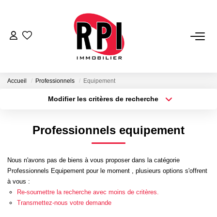
VENTES
LOCATIONS
Accueil
Professionnels
Equipement
Modifier les critères de recherche
Type de transaction
Localisation
LOCATIONS VACANCES
Acheter
Localisation
Professionnels equipement
Type de bien
NOS SERVICES
Sélectionnez...
Surface min
Estimation
Nous n'avons pas de biens à vous proposer dans la catégorie
Plus de critères
Budget max
Professionnels Equipement pour le moment , plusieurs options s'offrent
Biens Vendus
à vous :
Créer une alerte
Gestion
Re-soumettre la recherche avec moins de critères.
Transmettez-nous votre demande
Expertise Immobilière