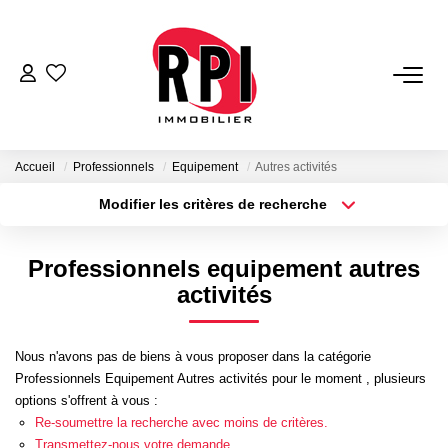
VENTES
LOCATIONS
Accueil
Professionnels
Equipement
Autres activités
Modifier les critères de recherche
Type de transaction
Localisation
LOCATIONS VACANCES
Acheter
Localisation
Professionnels equipement autres
Type de bien
NOS SERVICES
Sélectionnez...
Surface min
activités
Estimation
Plus de critères
Budget max
Nous n'avons pas de biens à vous proposer dans la catégorie
Biens Vendus
Professionnels Equipement Autres activités pour le moment , plusieurs
Créer une alerte
Gestion
options s'offrent à vous :
Re-soumettre la recherche avec moins de critères.
Expertise Immobilière
Transmettez-nous votre demande