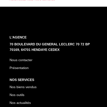
Nos Partenaires
NOTRE AGENCE
L'agence
L'AGENCE
Notre Équipe
70 BOULEVARD DU GENERAL LECLERC 70 72 BP
Avis Clients
70169, 64701 HENDAYE CEDEX
Actualités
Nous contacter
Présentation
CONTACT
NOS SERVICES
ES
Nos biens vendus
Nos outils
Nos actualités