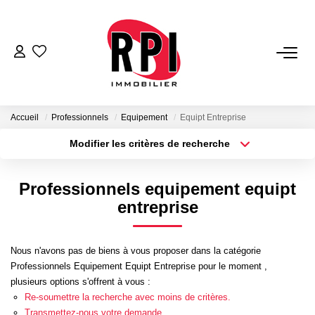
VENTES
LOCATIONS
Accueil
Professionnels
Equipement
Equipt Entreprise
Modifier les critères de recherche
Type de transaction
Localisation
LOCATIONS VACANCES
Acheter
Localisation
Professionnels equipement equipt
Type de bien
NOS SERVICES
Sélectionnez...
Surface min
entreprise
Estimation
Plus de critères
Budget max
Nous n'avons pas de biens à vous proposer dans la catégorie
Biens Vendus
Professionnels Equipement Equipt Entreprise pour le moment ,
Créer une alerte
Gestion
plusieurs options s'offrent à vous :
Re-soumettre la recherche avec moins de critères.
Expertise Immobilière
Transmettez-nous votre demande