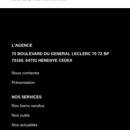
Nos Partenaires
NOTRE AGENCE
L'agence
L'AGENCE
Notre Équipe
70 BOULEVARD DU GENERAL LECLERC 70 72 BP
Avis Clients
70169, 64701 HENDAYE CEDEX
Actualités
Nous contacter
Présentation
CONTACT
NOS SERVICES
ES
Nos biens vendus
Nos outils
Nos actualités