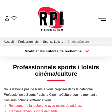
VENTES
LOCATIONS
Accueil
Professionnels
Sports / Loisirs
Cinéma/Culture
Modifier les critères de recherche
Type de transaction
Localisation
LOCATIONS VACANCES
Acheter
Localisation
Professionnels sports / loisirs
Type de bien
NOS SERVICES
Sélectionnez...
Surface min
cinéma/culture
Estimation
Plus de critères
Budget max
Nous n'avons pas de biens à vous proposer dans la catégorie
Biens Vendus
Professionnels Sports / Loisirs Cinéma/Culture pour le moment ,
Créer une alerte
Gestion
plusieurs options s'offrent à vous :
Re-soumettre la recherche avec moins de critères.
Expertise Immobilière
Transmettez-nous votre demande