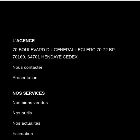
Nos Partenaires
NOTRE AGENCE
L'agence
L'AGENCE
Notre Équipe
70 BOULEVARD DU GENERAL LECLERC 70 72 BP
70169, 64701 HENDAYE CEDEX
Avis Clients
Nous contacter
Actualités
Présentation
CONTACT
NOS SERVICES
Nos biens vendus
ES
Nos outils
Nos actualités
Estimation