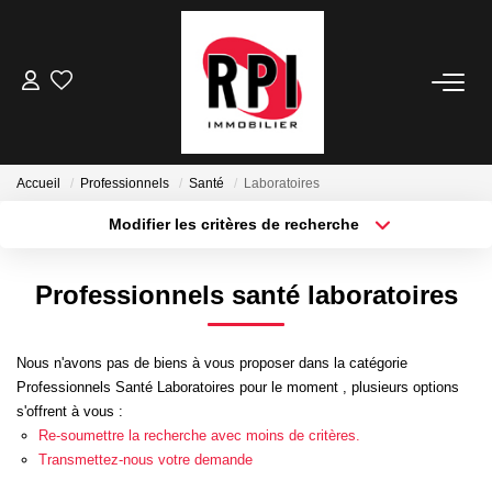
VENTES
LOCATIONS
Accueil
Professionnels
Santé
Laboratoires
Modifier les critères de recherche
LOCATIONS VACANCES
Localisation
Type de transaction
Surface min
Professionnels santé laboratoires
Type de bien
NOS SERVICES
Plus de critères
Budget max
Estimation
Nous n'avons pas de biens à vous proposer dans la catégorie
Créer une alerte
Professionnels Santé Laboratoires pour le moment , plusieurs options
Biens Vendus
s'offrent à vous :
Gestion
Re-soumettre la recherche avec moins de critères.
Transmettez-nous votre demande
Expertise Immobilière