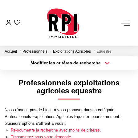
VENTES
LOCATIONS
Accueil
Professionnels
Exploitations Agricoles
Equestre
Modifier les critères de recherche
Type de transaction
Localisation
LOCATIONS VACANCES
Acheter
Localisation
Professionnels exploitations
Type de bien
NOS SERVICES
Sélectionnez...
Surface min
agricoles equestre
Estimation
Plus de critères
Budget max
Nous n'avons pas de biens à vous proposer dans la catégorie
Biens Vendus
Professionnels Exploitations Agricoles Equestre pour le moment ,
Créer une alerte
Gestion
plusieurs options s'offrent à vous :
Re-soumettre la recherche avec moins de critères.
Expertise Immobilière
Transmettez-nous votre demande