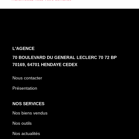
Nos Partenaires
NOTRE AGENCE
L'agence
L'AGENCE
Notre Équipe
70 BOULEVARD DU GENERAL LECLERC 70 72 BP
Avis Clients
70169, 64701 HENDAYE CEDEX
Actualités
Nous contacter
Présentation
CONTACT
NOS SERVICES
ES
Nos biens vendus
Nos outils
Nos actualités