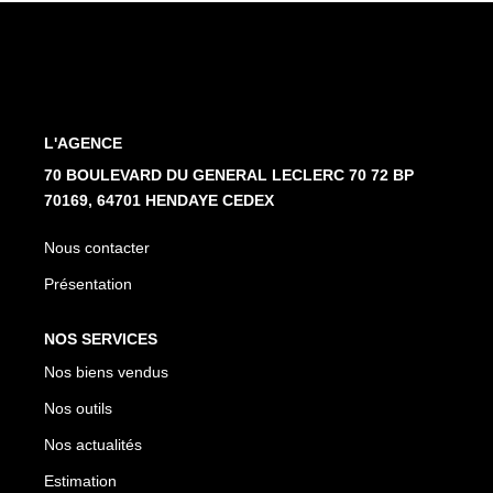
Nos Partenaires
NOTRE AGENCE
L'AGENCE
L'agence
70 BOULEVARD DU GENERAL LECLERC 70 72 BP
Notre Équipe
70169, 64701 HENDAYE CEDEX
Avis Clients
Nous contacter
Actualités
Présentation
CONTACT
NOS SERVICES
Nos biens vendus
ES
Nos outils
Nos actualités
Estimation