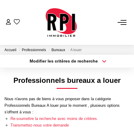
VENTES
LOCATIONS
Accueil
Professionnels
Bureaux
A louer
Modifier les critères de recherche
Type de transaction
Localisation
LOCATIONS VACANCES
Acheter
Localisation
Professionnels bureaux a louer
Type de bien
NOS SERVICES
Sélectionnez...
Surface min
Estimation
Nous n'avons pas de biens à vous proposer dans la catégorie
Plus de critères
Budget max
Professionnels Bureaux A louer pour le moment , plusieurs options
Biens Vendus
s'offrent à vous :
Créer une alerte
Gestion
Re-soumettre la recherche avec moins de critères.
Transmettez-nous votre demande
Expertise Immobilière