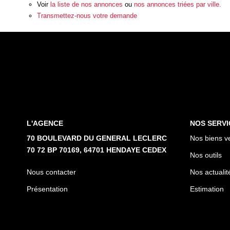
Voir
la liste de nos annonces
ou
nos annonces triées par ville.
Transmettez-nous votre demande
L'AGENCE
NOS SERVI
70 BOULEVARD DU GENERAL LECLERC
Nos biens v
70 72 BP 70169, 64701 HENDAYE CEDEX
Nos outils
Nous contacter
Nos actualit
Présentation
Estimation