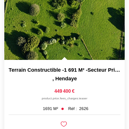
Nos Partenaires
NOTRE AGENCE
L'agence
Notre Équipe
Avis Clients
Actualités
Terrain Constructible -1 691 M² -Secteur Privilégié À...
,
Hendaye
CONTACT
449 400 €
product.price.fees_charges.teaser
ES
Réf :
2626
1691
M²