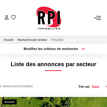
VENTES
LOCATIONS
Accueil
Recherche par secteur
Résultats
Modifier les critères de recherche
Type de transaction
Localisation
LOCATIONS VACANCES
Acheter
Localisation
Liste des annonces par secteur
Type de bien
NOS SERVICES
Sélectionnez...
Surface min
Estimation
Plus de critères
Budget max
1 annonce(s) trouvée(s)
Biens Vendus
Trier par
Créer une alerte
Gestion
Expertise Immobilière
Exclusif