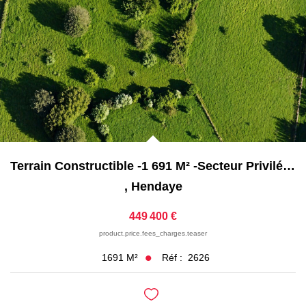
Nos Partenaires
NOTRE AGENCE
L'agence
Notre Équipe
Avis Clients
Actualités
Terrain Constructible -1 691 M² -Secteur Privilégié À...
,
Hendaye
CONTACT
449 400 €
product.price.fees_charges.teaser
ES
Réf :
2626
1691
M²