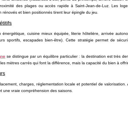
 proximité des plages ou accès rapide à Saint-Jean-de-Luz. Les l
 rénovés et bien positionnés tirent leur épingle du jeu.
titifs
ergétique, cuisine mieux équipée, literie hôtelière, arrivée autono
jours sportifs, escapades bien-être). Cette stratégie permet de sé
gne
se distingue par un équilibre particulier : la destination est très 
 les mètres carrés qui font la différence, mais la capacité du bien à offr
urs
placement, charges, réglementation locale et potentiel de valorisation. 
et une vraie compréhension des saisons.