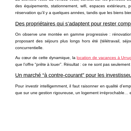
des équipements, stationnement, wifi, espaces extérieurs,
réservation qu’il y a quelques années, tandis que les biens bien
Des propriétaires qui s’adaptent pour rester compé
On observe une montée en gamme progressive : rénovation én
proposant des séjours plus longs hors été (télétravail, sé
concurrentielle.
Au cœur de cette dynamique, la
location de vacances à Urru
que l’offre “prête à louer”. Résultat : ce ne sont pas seulement
Un marché “à contre-courant” pour les investisse
Pour investir intelligemment, il faut raisonner en qualité d’em
que sur une gestion rigoureuse, un logement irréprochable… 