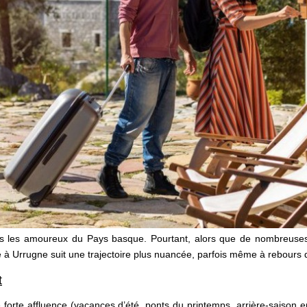
 les amoureux du Pays basque. Pourtant, alors que de nombreuses co
re à Urrugne suit une trajectoire plus nuancée, parfois même à rebours
t
e forte affluence (vacances d’été, ponts du printemps, arrière-saison 