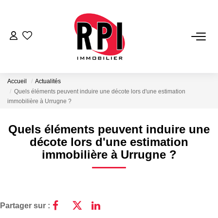
VENTES
LOCATIONS
Accueil
Actualités
Quels éléments peuvent induire une décote lors d'une estimation
immobilière à Urrugne ?
LOCATIONS VACANCES
Quels éléments peuvent induire une
NOS SERVICES
décote lors d'une estimation
immobilière à Urrugne ?
Estimation
Biens Vendus
Gestion
Partager sur :
Expertise Immobilière