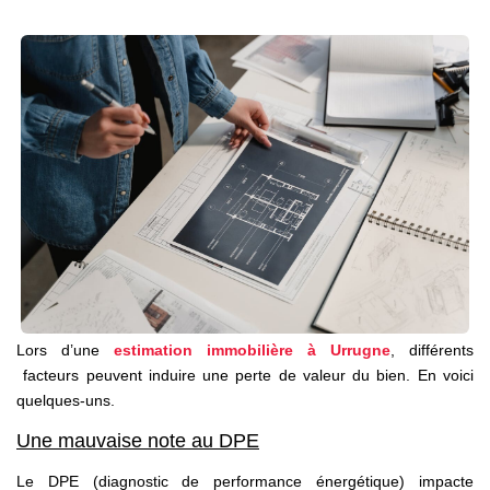
Nos Partenaires
NOTRE AGENCE
L'agence
Notre Équipe
Avis Clients
Actualités
CONTACT
Lors d’une
estimation immobilière à Urrugne
, différents
facteurs peuvent induire une perte de valeur du bien. En voici
ES
quelques-uns.
Une mauvaise note au DPE
Le DPE (diagnostic de performance énergétique) impacte