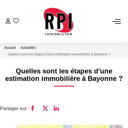
VENTES
LOCATIONS
Accueil
Actualités
Quelles sont les étapes d'une estimation immobilière à Bayonne ?
LOCATIONS VACANCES
Quelles sont les étapes d'une
estimation immobilière à Bayonne ?
NOS SERVICES
Estimation
Biens Vendus
Partager sur :
Gestion
Expertise Immobilière