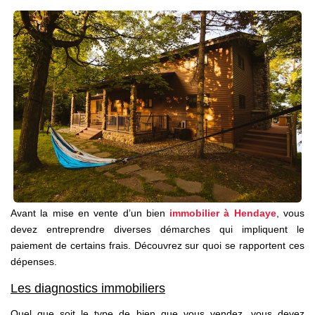
Nos Partenaires
NOTRE AGENCE
L'agence
Notre Équipe
Avis Clients
Actualités
CONTACT
Avant la mise en vente d’un bien
immobilier à Hendaye
, vous
devez entreprendre diverses démarches qui impliquent le
ES
paiement de certains frais. Découvrez sur quoi se rapportent ces
dépenses.
Les diagnostics immobiliers
Quel que soit le type de bien que vous vendez, vous devez