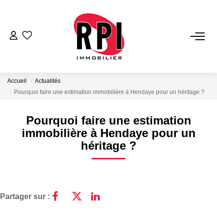
VENTES
LOCATIONS
Accueil
Actualités
Pourquoi faire une estimation immobilière à Hendaye pour un héritage ?
LOCATIONS VACANCES
Pourquoi faire une estimation
immobilière à Hendaye pour un
NOS SERVICES
héritage ?
Estimation
Biens Vendus
Gestion
Partager sur :
Expertise Immobilière