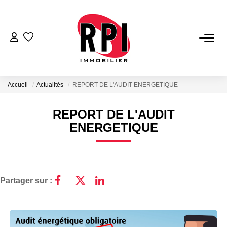
VENTES
LOCATIONS
Accueil
Actualités
REPORT DE L'AUDIT ENERGETIQUE
LOCATIONS VACANCES
REPORT DE L'AUDIT
ENERGETIQUE
NOS SERVICES
Estimation
Partager sur :
Biens Vendus
Gestion
Expertise Immobilière