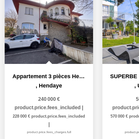
Appartement 3 pièces Hendaye Belcenia
,
Hendaye
,
240 000 €
5
product.price.fees_included
|
product.pr
228 000 €
product.price.fees_included
570 000 €
prod
|
product.price.fees_charges.full
product.pr