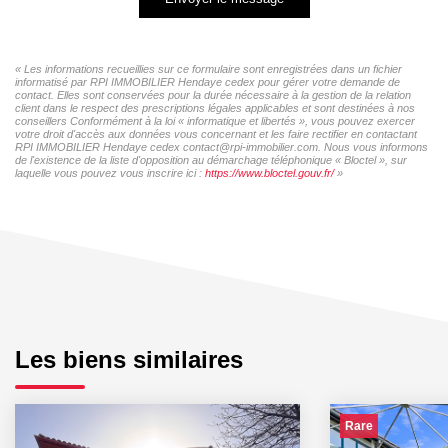
« Les informations recueillies sur ce formulaire sont enregistrées dans un fichier
informatisé par RPI IMMOBILIER Hendaye cedex pour gérer votre demande de
contact. Elles sont conservées pour la durée nécessaire à la gestion de la relation
client dans le respect des prescriptions légales applicables et sont destinées à nos
conseillers Conformément à la loi « informatique et libertés », vous pouvez exercer
votre droit d'accès aux données vous concernant et les faire rectifier en contactant
RPI IMMOBILIER Hendaye cedex contact@rpi-immobilier.com. Nous vous informons
de l'existence de la liste d'opposition au démarchage téléphonique « Bloctel », sur
laquelle vous pouvez vous inscrire ici :
https://www.bloctel.gouv.fr/
»
Les biens similaires
Rare