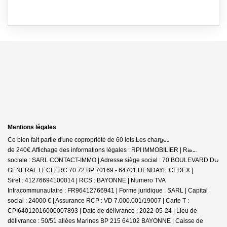
Mentions légales
Ce bien fait partie d'une copropriété de 60 lots.Les charges annuelles sont
de 240€.
Affichage des informations légales : RPI IMMOBILIER | Raison
sociale : SARL CONTACT-IMMO | Adresse siège social : 70 BOULEVARD DU
GENERAL LECLERC 70 72 BP 70169 - 64701 HENDAYE CEDEX |
Siret : 41276694100014 | RCS : BAYONNE | Numero TVA
Intracommunautaire : FR96412766941 | Forme juridique : SARL | Capital
social : 24000 € | Assurance RCP : VD 7.000.001/19007 |
Carte T :
CPI64012016000007893 | Date de délivrance : 2022-05-24 | Lieu de
délivrance : 50/51 allées Marines BP 215 64102 BAYONNE | Caisse de