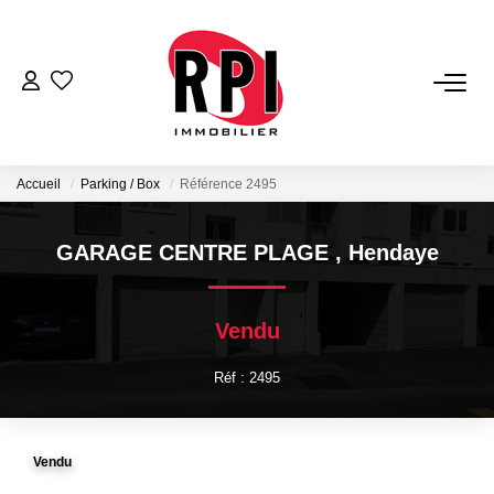
VENTES
LOCATIONS
Accueil
Parking / Box
Référence 2495
LOCATIONS VACANCES
GARAGE CENTRE PLAGE
,
Hendaye
NOS SERVICES
Vendu
Estimation
Réf : 2495
Biens Vendus
Gestion
Vendu
Expertise Immobilière