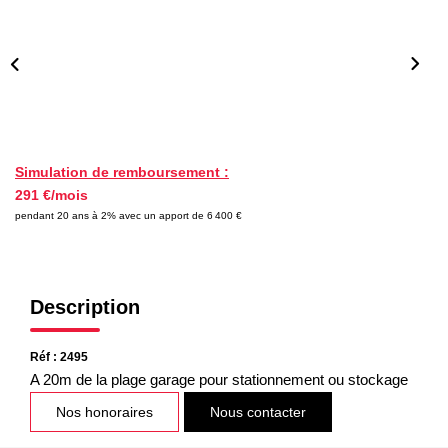
Nos Partenaires
NOTRE AGENCE
L'agence
Notre Équipe
Simulation de remboursement :
291 €/mois
Avis Clients
pendant 20 ans à 2% avec un apport de 6 400 €
Actualités
CONTACT
Description
ES
Réf : 2495
A 20m de la plage garage pour stationnement ou stockage
Nos honoraires
Nous contacter