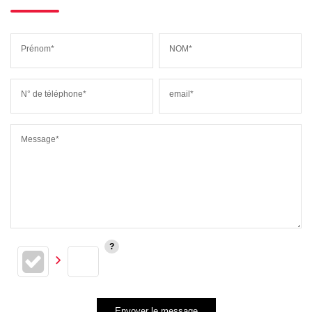
Prénom*
NOM*
N° de téléphone*
email*
Message*
Envoyer le message