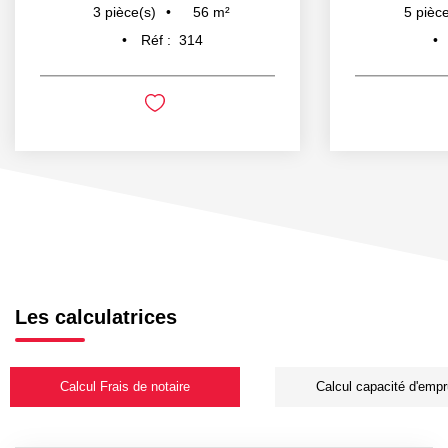
56
m²
3
pièce(s)
5
pièce
Réf :
314
Les calculatrices
Calcul Frais de notaire
Calcul capacité d'empr