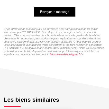
Envoyer le message
« Les informations recueillies sur ce formulaire sont enregistrées dans un fichier
informatisé par RPI IMMOBILIER Hendaye cedex pour gérer votre demande de
contact. Elles sont conservées pour la durée nécessaire à la gestion de la relation
client dans le respect des prescriptions légales applicables et sont destinées à nos
conseillers Conformément à la loi « informatique et libertés », vous pouvez exercer
votre droit d'accès aux données vous concernant et les faire rectifier en contactant
RPI IMMOBILIER Hendaye cedex contact@rpi-immobilier.com. Nous vous informons
de l'existence de la liste d'opposition au démarchage téléphonique « Bloctel », sur
laquelle vous pouvez vous inscrire ici :
https://www.bloctel.gouv.fr/
»
Les biens similaires