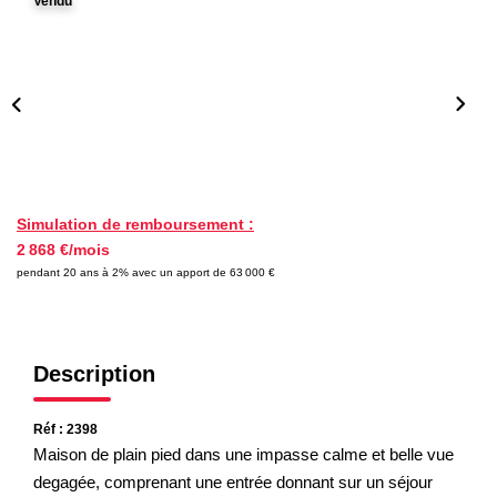
Vendu
Nos Partenaires
NOTRE AGENCE
L'agence
Notre Équipe
Avis Clients
Simulation de remboursement :
2 868 €/mois
Actualités
pendant 20 ans à 2% avec un apport de 63 000 €
CONTACT
Description
ES
Réf : 2398
Maison de plain pied dans une impasse calme et belle vue
degagée, comprenant une entrée donnant sur un séjour