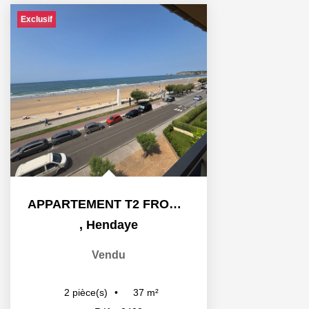
Exclusif
APPARTEMENT T2 FRONT DE MER
,
Hendaye
Vendu
37
m²
2
pièce(s)