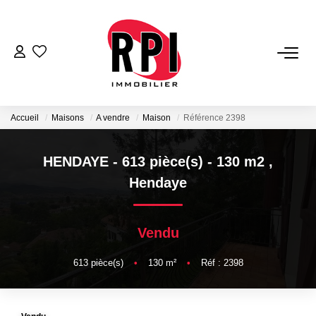
VENTES
LOCATIONS
Accueil
Maisons
A vendre
Maison
Référence 2398
LOCATIONS VACANCES
HENDAYE - 613 pièce(s) - 130 m2
,
Hendaye
NOS SERVICES
Vendu
Estimation
Biens Vendus
613
pièce(s)
•
130
m²
•
Réf : 2398
Gestion
Expertise Immobilière