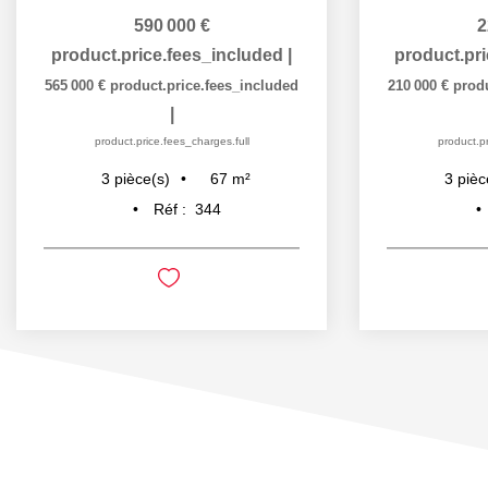
590 000 €
2
product.price.fees_included
|
product.pr
565 000 €
product.price.fees_included
210 000 €
prod
|
product.price.fees_charges.full
product.pr
67
m²
3
pièce(s)
3
pièc
Réf :
344