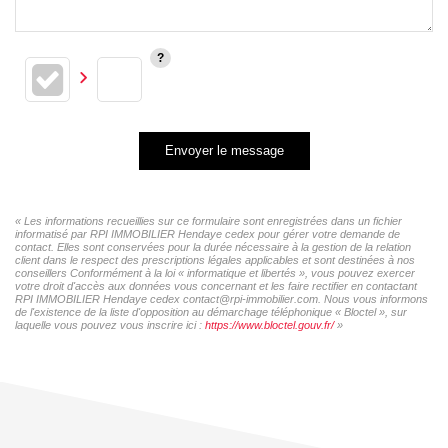
Envoyer le message
« Les informations recueillies sur ce formulaire sont enregistrées dans un fichier
informatisé par RPI IMMOBILIER Hendaye cedex pour gérer votre demande de
contact. Elles sont conservées pour la durée nécessaire à la gestion de la relation
client dans le respect des prescriptions légales applicables et sont destinées à nos
conseillers Conformément à la loi « informatique et libertés », vous pouvez exercer
votre droit d'accès aux données vous concernant et les faire rectifier en contactant
RPI IMMOBILIER Hendaye cedex contact@rpi-immobilier.com. Nous vous informons
de l'existence de la liste d'opposition au démarchage téléphonique « Bloctel », sur
laquelle vous pouvez vous inscrire ici :
https://www.bloctel.gouv.fr/
»