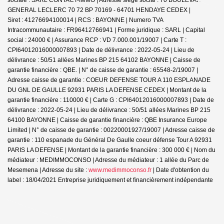
GENERAL LECLERC 70 72 BP 70169 - 64701 HENDAYE CEDEX |
Siret : 41276694100014 | RCS : BAYONNE | Numero TVA
Intracommunautaire : FR96412766941 | Forme juridique : SARL | Capital
social : 24000 € | Assurance RCP : VD 7.000.001/19007 |
Carte T :
CPI64012016000007893 | Date de délivrance : 2022-05-24 | Lieu de
délivrance : 50/51 allées Marines BP 215 64102 BAYONNE | Caisse de
garantie financière : QBE. | N° de caisse de garantie : 65548-2/19007 |
Adresse caisse de garantie : COEUR DEFENSE TOUR A 110 ESPLANADE
DU GNL DE GAULLE 92931 PARIS LA DEFENSE CEDEX | Montant de la
garantie financière : 110000 € | Carte G : CPI64012016000007893 | Date de
délivrance : 2022-05-24 | Lieu de délivrance : 50/51 allées Marines BP 215
64100 BAYONNE | Caisse de garantie financière : QBE Insurance Europe
Limited | N° de caisse de garantie : 00220001927/19007 | Adresse caisse de
garantie : 110 espanade du Général De Gaulle coeur défense Tour A 92931
PARIS LA DEFENSE | Montant de la garantie financière : 300 000 € | Nom du
médiateur : MEDIMMOCONSO | Adresse du médiateur : 1 allée du Parc de
Mesemena | Adresse du site :
www.medimmoconso.fr
| Date d'obtention du
label : 18/04/2021
Entreprise juridiquement et financièrement indépendante