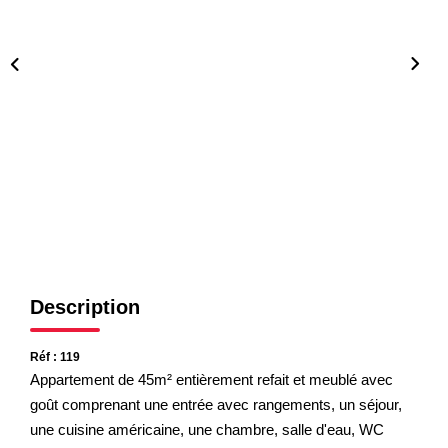
Nos Partenaires
NOTRE AGENCE
L'agence
Notre Équipe
Avis Clients
Actualités
CONTACT
Description
ES
Réf : 119
Appartement de 45m² entièrement refait et meublé avec
goût comprenant une entrée avec rangements, un séjour,
une cuisine américaine, une chambre, salle d'eau, WC