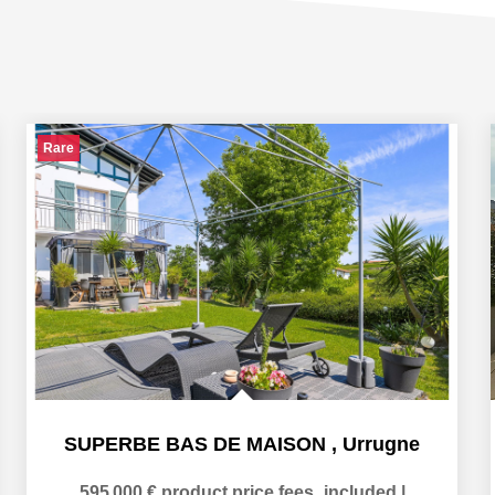
Rare
SUPERBE BAS DE MAISON
,
Urrugne
595 000 €
product.price.fees_included
|