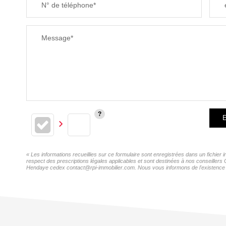
N° de téléphone*
Message*
E
« Les informations recueillies sur ce formulaire sont enregistrées dans un fichie
respect des prescriptions légales applicables et sont destinées à nos conseillers
Hendaye cedex contact@rpi-immobilier.com. Nous vous informons de l'existence de 