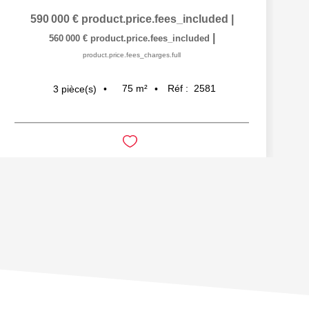
590 000 €
product.price.fees_included
|
|
560 000 €
product.price.fees_included
product.price.fees_charges.full
75
m²
Réf :
2581
3
pièce(s)