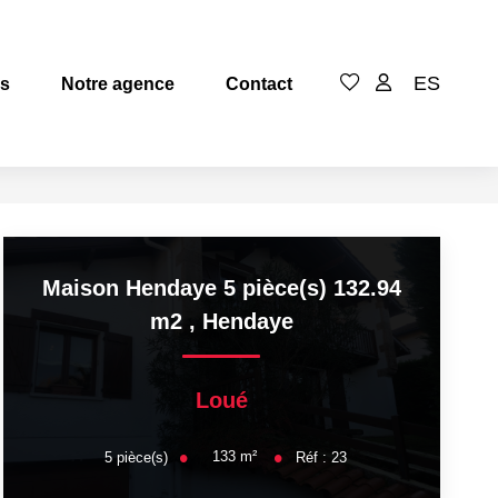
ES
es
Notre agence
Contact
Maison Hendaye 5 pièce(s) 132.94
m2
,
Hendaye
Loué
133
m²
5
pièce(s)
Réf :
23