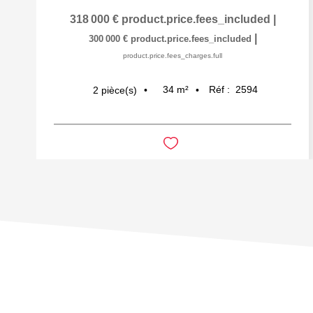
318 000 €
product.price.fees_included
|
|
300 000 €
product.price.fees_included
product.price.fees_charges.full
34
m²
Réf :
2594
2
pièce(s)