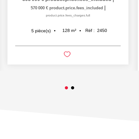
|
570 000 €
product.price.fees_included
product.price.fees_charges.full
128
m²
Réf :
2450
5
pièce(s)