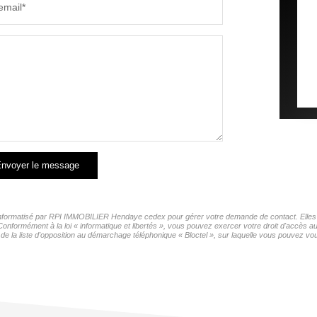
email*
nvoyer le message
r informatisé par RPI IMMOBILIER Hendaye cedex pour gérer votre demande de contact. Elles s
 Conformément à la loi « informatique et libertés », vous pouvez exercer votre droit d'accès
la liste d'opposition au démarchage téléphonique « Bloctel », sur laquelle vous pouvez vous