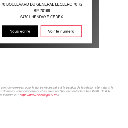
70 BOULEVARD DU GENERAL LECLERC 70 72
BP 70169
64701
HENDAYE CEDEX
Nous écrire
Voir le numéro
ont conservées pour la durée nécessaire à la gestion de la relation client dans le
 aux données vous concernant et les faire rectifier en contactant RPI IMMOBILIER
 inscrire ici :
https://www.bloctel.gouv.fr/
»