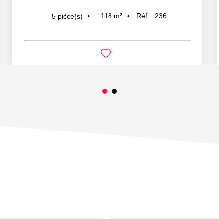
118
m²
Réf :
236
5
pièce(s)