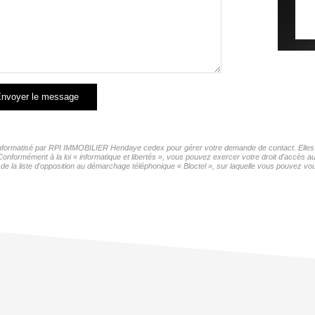
nvoyer le message
r informatisé par RPI IMMOBILIER Hendaye cedex pour gérer votre demande de contact. Elles s
 Conformément à la loi « informatique et libertés », vous pouvez exercer votre droit d'accès
la liste d'opposition au démarchage téléphonique « Bloctel », sur laquelle vous pouvez vous