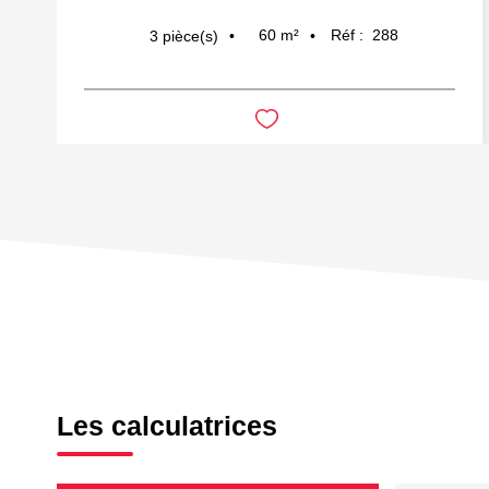
60
m²
Réf :
288
3
pièce(s)
Les calculatrices