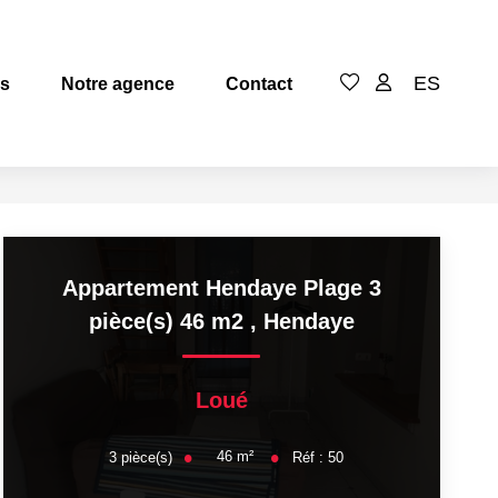
ES
es
Notre agence
Contact
Appartement Hendaye Plage 3
pièce(s) 46 m2
,
Hendaye
Loué
46
m²
3
pièce(s)
Réf :
50