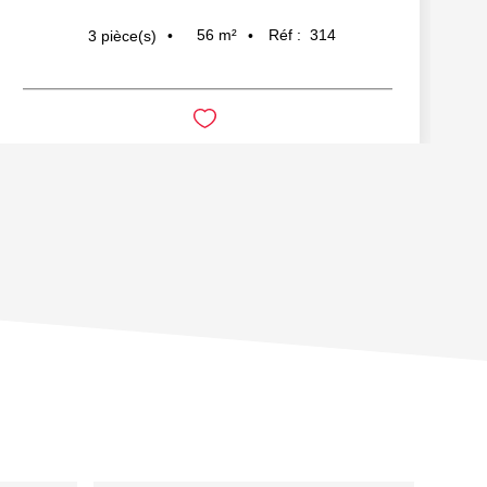
56
m²
Réf :
314
3
pièce(s)