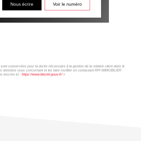
Nous écrire
Voir le numéro
ont conservées pour la durée nécessaire à la gestion de la relation client dans le
 aux données vous concernant et les faire rectifier en contactant RPI IMMOBILIER
 inscrire ici :
https://www.bloctel.gouv.fr/
»