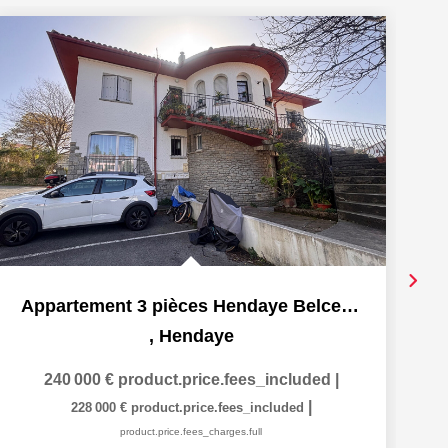
Ra
Appartement 3 pièces Hendaye Belcenia
,
Hendaye
240 000 €
product.price.fees_included
|
|
228 000 €
product.price.fees_included
product.price.fees_charges.full