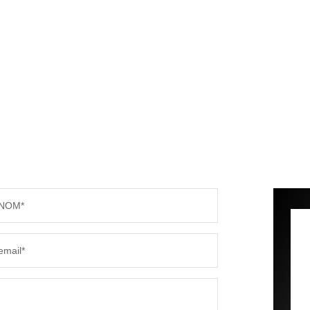
NOM*
email*