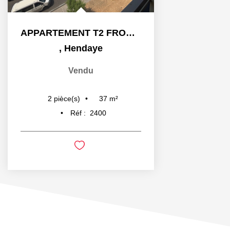
APPARTEMENT T2 FRONT DE MER
,
Hendaye
Vendu
37
m²
2
pièce(s)
Réf :
2400