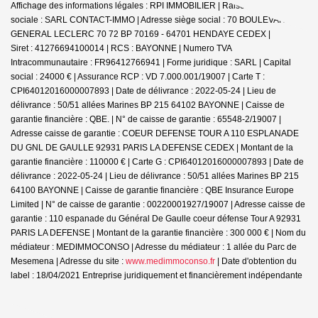
Affichage des informations légales : RPI IMMOBILIER | Raison
sociale : SARL CONTACT-IMMO | Adresse siège social : 70 BOULEVARD DU
GENERAL LECLERC 70 72 BP 70169 - 64701 HENDAYE CEDEX |
Siret : 41276694100014 | RCS : BAYONNE | Numero TVA
Intracommunautaire : FR96412766941 | Forme juridique : SARL | Capital
social : 24000 € | Assurance RCP : VD 7.000.001/19007 |
Carte T :
CPI64012016000007893 | Date de délivrance : 2022-05-24 | Lieu de
délivrance : 50/51 allées Marines BP 215 64102 BAYONNE | Caisse de
garantie financière : QBE. | N° de caisse de garantie : 65548-2/19007 |
Adresse caisse de garantie : COEUR DEFENSE TOUR A 110 ESPLANADE
DU GNL DE GAULLE 92931 PARIS LA DEFENSE CEDEX | Montant de la
garantie financière : 110000 € | Carte G : CPI64012016000007893 | Date de
délivrance : 2022-05-24 | Lieu de délivrance : 50/51 allées Marines BP 215
64100 BAYONNE | Caisse de garantie financière : QBE Insurance Europe
Limited | N° de caisse de garantie : 00220001927/19007 | Adresse caisse de
garantie : 110 espanade du Général De Gaulle coeur défense Tour A 92931
PARIS LA DEFENSE | Montant de la garantie financière : 300 000 € | Nom du
médiateur : MEDIMMOCONSO | Adresse du médiateur : 1 allée du Parc de
Mesemena | Adresse du site :
www.medimmoconso.fr
| Date d'obtention du
label : 18/04/2021
Entreprise juridiquement et financièrement indépendante