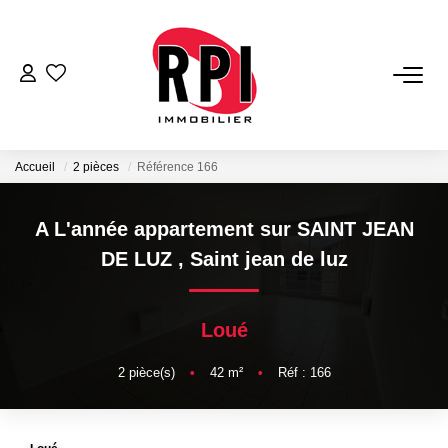
VENTES
LOCATIONS
Accueil
2 pièces
Référence 166
LOCATIONS VACANCES
A L'année appartement sur SAINT JEAN
DE LUZ
,
Saint jean de luz
NOS SERVICES
Loué
Estimation
Biens Vendus
2
pièce(s)
•
42
m²
•
Réf : 166
Gestion
Expertise Immobilière