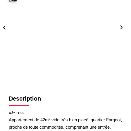
Loué
Nos Partenaires
NOTRE AGENCE
L'agence
Notre Équipe
Avis Clients
Actualités
CONTACT
Description
ES
Réf : 166
Appartement de 42m² vide très bien placé, quartier Fargeot,
proche de toute commodités, comprenant une entrée,