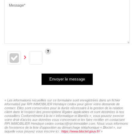
Message*
Envoyer le message
« Les informations recueillies sur ce formulaire sont enregistrées dans un fichier
informatisé par RPI IMMOBILIER Hendaye cedex pour gérer votre demande de
contact. Elles sont conservées pour la durée nécessaire à la gestion de la relation
client dans le respect des prescriptions légales applicables et sont destinées à nos
conseillers Conformément à la loi « informatique et libertés », vous pouvez exercer
votre droit d'accès aux données vous concernant et les faire rectifier en contactant
RPI IMMOBILIER Hendaye cedex contact@rpi-immobilier.com. Nous vous informons
de l'existence de la liste d'opposition au démarchage téléphonique « Bloctel », sur
laquelle vous pouvez vous inscrire ici :
https://www.bloctel.gouv.fr/
»