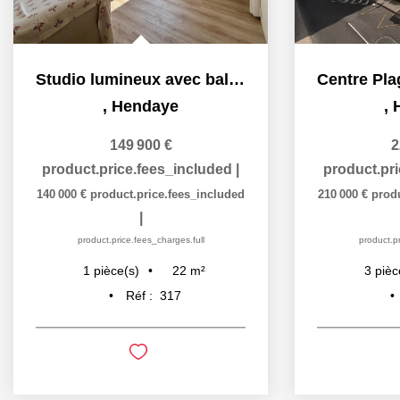
Studio lumineux avec balcon et parking
,
Hendaye
,
149 900 €
2
product.price.fees_included
|
product.pr
140 000 €
product.price.fees_included
210 000 €
prod
|
product.price.fees_charges.full
product.pr
22
m²
1
pièce(s)
3
pièc
Réf :
317