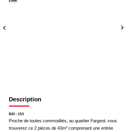
Loué
Nos Partenaires
NOTRE AGENCE
L'agence
Notre Équipe
Avis Clients
Actualités
CONTACT
Description
ES
Réf : 153
Proche de toutes commodités, au quartier Fargeot, vous
trouverez ce 2 pièces de 43m² comprenant une entrée