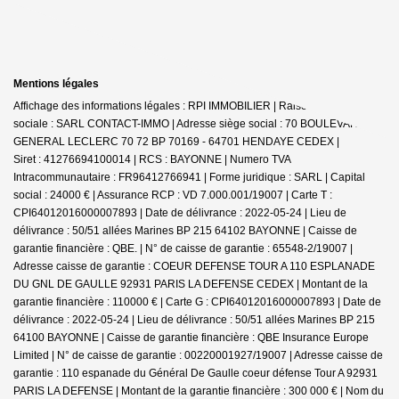
Mentions légales
Affichage des informations légales : RPI IMMOBILIER | Raison
sociale : SARL CONTACT-IMMO | Adresse siège social : 70 BOULEVARD DU
GENERAL LECLERC 70 72 BP 70169 - 64701 HENDAYE CEDEX |
Siret : 41276694100014 | RCS : BAYONNE | Numero TVA
Intracommunautaire : FR96412766941 | Forme juridique : SARL | Capital
social : 24000 € | Assurance RCP : VD 7.000.001/19007 |
Carte T :
CPI64012016000007893 | Date de délivrance : 2022-05-24 | Lieu de
délivrance : 50/51 allées Marines BP 215 64102 BAYONNE | Caisse de
garantie financière : QBE. | N° de caisse de garantie : 65548-2/19007 |
Adresse caisse de garantie : COEUR DEFENSE TOUR A 110 ESPLANADE
DU GNL DE GAULLE 92931 PARIS LA DEFENSE CEDEX | Montant de la
garantie financière : 110000 € | Carte G : CPI64012016000007893 | Date de
délivrance : 2022-05-24 | Lieu de délivrance : 50/51 allées Marines BP 215
64100 BAYONNE | Caisse de garantie financière : QBE Insurance Europe
Limited | N° de caisse de garantie : 00220001927/19007 | Adresse caisse de
garantie : 110 espanade du Général De Gaulle coeur défense Tour A 92931
PARIS LA DEFENSE | Montant de la garantie financière : 300 000 € | Nom du