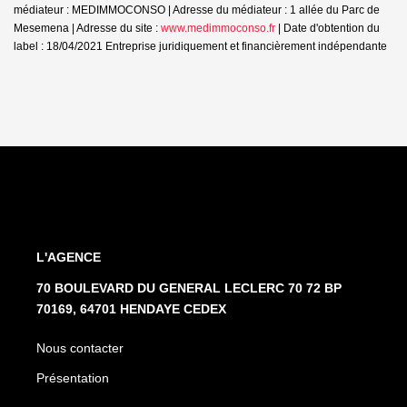
médiateur : MEDIMMOCONSO | Adresse du médiateur : 1 allée du Parc de
Mesemena | Adresse du site :
www.medimmoconso.fr
| Date d'obtention du
label : 18/04/2021
Entreprise juridiquement et financièrement indépendante
L'AGENCE
70 BOULEVARD DU GENERAL LECLERC 70 72 BP
70169, 64701 HENDAYE CEDEX
Nous contacter
Présentation