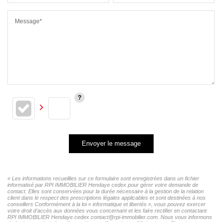
Message*
Envoyer le message
« Les informations recueillies sur ce formulaire sont enregistrées dans un fichier
informatisé par RPI IMMOBILIER Hendaye cedex pour gérer votre demande de
contact. Elles sont conservées pour la durée nécessaire à la gestion de la relation
client dans le respect des prescriptions légales applicables et sont destinées à nos
conseillers Conformément à la loi « informatique et libertés », vous pouvez exercer
votre droit d'accès aux données vous concernant et les faire rectifier en contactant
RPI IMMOBILIER Hendaye cedex contact@rpi-immobilier.com. Nous vous informons