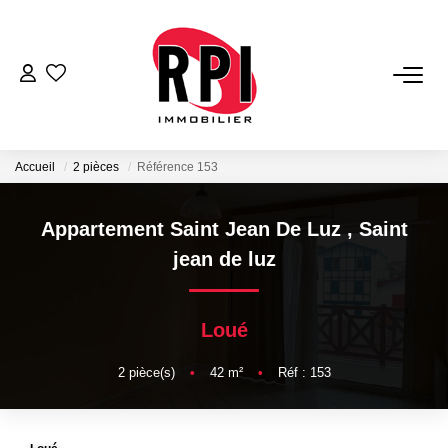
VENTES
LOCATIONS
Accueil
2 pièces
Référence 153
LOCATIONS VACANCES
Appartement Saint Jean De Luz
,
Saint
jean de luz
NOS SERVICES
Loué
Estimation
Biens Vendus
2
pièce(s)
•
42
m²
•
Réf : 153
Gestion
Expertise Immobilière