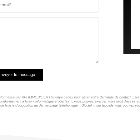
email*
nvoyer le message
r informatisé par RPI IMMOBILIER Hendaye cedex pour gérer votre demande de contact. Elles s
 Conformément à la loi « informatique et libertés », vous pouvez exercer votre droit d'accès
la liste d'opposition au démarchage téléphonique « Bloctel », sur laquelle vous pouvez vous