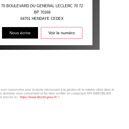
70 BOULEVARD DU GENERAL LECLERC 70 72
BP 70169
64701
HENDAYE CEDEX
Nous écrire
Voir le numéro
ont conservées pour la durée nécessaire à la gestion de la relation client dans le
 aux données vous concernant et les faire rectifier en contactant RPI IMMOBILIER
 inscrire ici :
https://www.bloctel.gouv.fr/
»