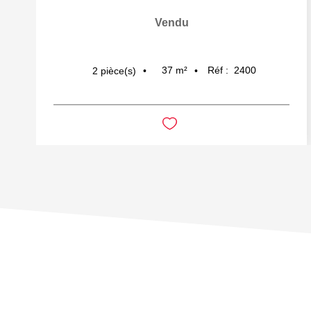
Vendu
37
m²
Réf :
2400
2
pièce(s)