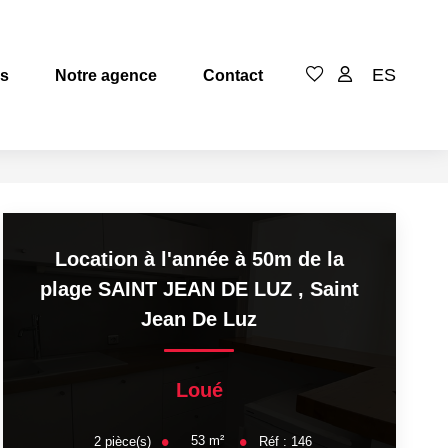
ES
es
Notre agence
Contact
Location à l'année à 50m de la
plage SAINT JEAN DE LUZ
,
Saint
Jean De Luz
Loué
53
m²
2
pièce(s)
Réf :
146