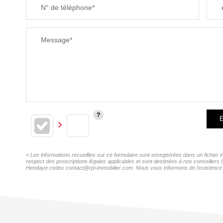
N° de téléphone*
Message*
E
« Les informations recueillies sur ce formulaire sont enregistrées dans un fichie
respect des prescriptions légales applicables et sont destinées à nos conseillers
Hendaye cedex contact@rpi-immobilier.com. Nous vous informons de l'existence de 