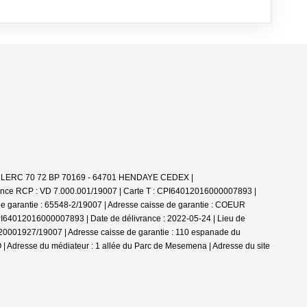
 LECLERC 70 72 BP 70169 - 64701 HENDAYE CEDEX |
rance RCP : VD 7.000.001/19007 |
Carte T : CPI64012016000007893 |
 de garantie : 65548-2/19007 | Adresse caisse de garantie : COEUR
012016000007893 | Date de délivrance : 2022-05-24 | Lieu de
220001927/19007 | Adresse caisse de garantie : 110 espanade du
 Adresse du médiateur : 1 allée du Parc de Mesemena | Adresse du site