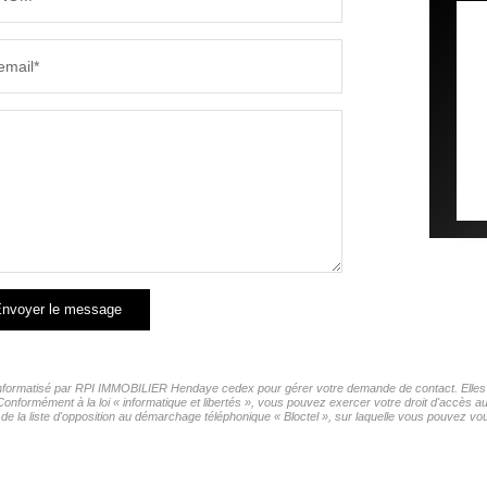
email*
nvoyer le message
r informatisé par RPI IMMOBILIER Hendaye cedex pour gérer votre demande de contact. Elles s
 Conformément à la loi « informatique et libertés », vous pouvez exercer votre droit d'accès
la liste d'opposition au démarchage téléphonique « Bloctel », sur laquelle vous pouvez vous