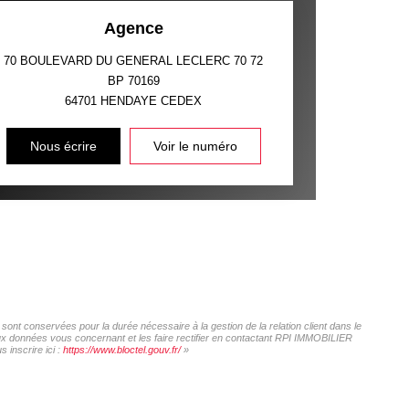
Agence
70 BOULEVARD DU GENERAL LECLERC 70 72
BP 70169
64701
HENDAYE CEDEX
Nous écrire
Voir le numéro
ont conservées pour la durée nécessaire à la gestion de la relation client dans le
 aux données vous concernant et les faire rectifier en contactant RPI IMMOBILIER
 inscrire ici :
https://www.bloctel.gouv.fr/
»