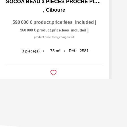
SOCOA BEAU 3 PIECES PROCHE PLAGE
,
Ciboure
590 000 €
product.price.fees_included
|
|
560 000 €
product.price.fees_included
product.price.fees_charges.full
75
m²
Réf :
2581
3
pièce(s)