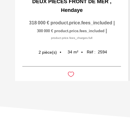
DEUX PIECES FRONT DE MER
,
Hendaye
318 000 €
product.price.fees_included
|
|
300 000 €
product.price.fees_included
product.price.fees_charges.full
34
m²
Réf :
2594
2
pièce(s)