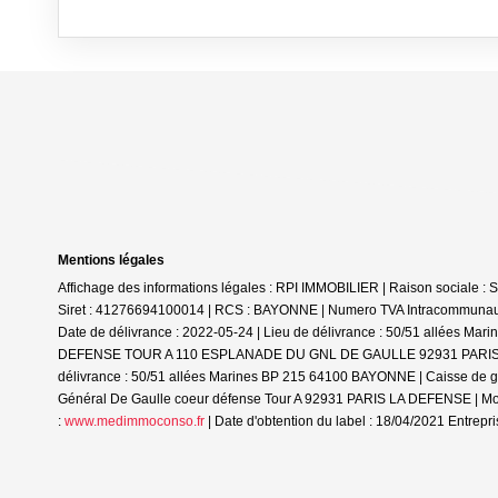
Mentions légales
Affichage des informations légales : RPI IMMOBILIER | Raison soc
Siret : 41276694100014 | RCS : BAYONNE | Numero TVA Intracommunautai
Date de délivrance : 2022-05-24 | Lieu de délivrance : 50/51 allées Ma
DEFENSE TOUR A 110 ESPLANADE DU GNL DE GAULLE 92931 PARIS LA DEFE
délivrance : 50/51 allées Marines BP 215 64100 BAYONNE | Caisse de ga
Général De Gaulle coeur défense Tour A 92931 PARIS LA DEFENSE | Mont
:
www.medimmoconso.fr
| Date d'obtention du label : 18/04/2021
Entrepri