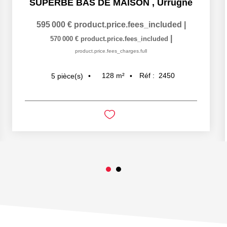
SUPERBE BAS DE MAISON
,
Urrugne
595 000 €
product.price.fees_included
|
|
570 000 €
product.price.fees_included
product.price.fees_charges.full
128
m²
Réf :
2450
5
pièce(s)