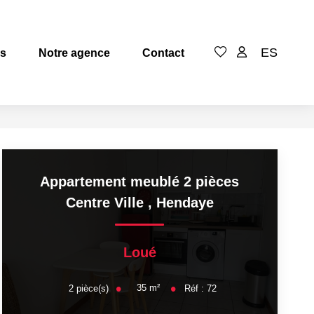
ES
es
Notre agence
Contact
Appartement meublé 2 pièces
Centre Ville
,
Hendaye
Loué
35
m²
2
pièce(s)
Réf :
72