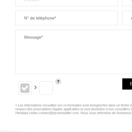
N° de téléphone*
Message*
E
« Les informations recueillies sur ce formulaire sont enregistrées dans un fichie
respect des prescriptions légales applicables et sont destinées à nos conseillers
Hendaye cedex contact@rpi-immobilier.com. Nous vous informons de l'existence de 