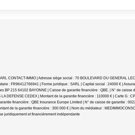
iale : SARL CONTACT-IMMO | Adresse siège social : 70 BOULEVARD DU GENERAL
re : FR96412766941 | Forme juridique : SARL | Capital social : 24000 € | Assu
rines BP 215 64102 BAYONNE | Caisse de garantie financière : QBE. | N° de caisse
NSE CEDEX | Montant de la garantie financière : 110000 € | Carte G : CPI64
rantie financière : QBE Insurance Europe Limited | N° de caisse de garantie : 00
ant de la garantie financière : 300 000 € | Nom du médiateur : MEDIMMOCONSO |
se juridiquement et financièrement indépendante