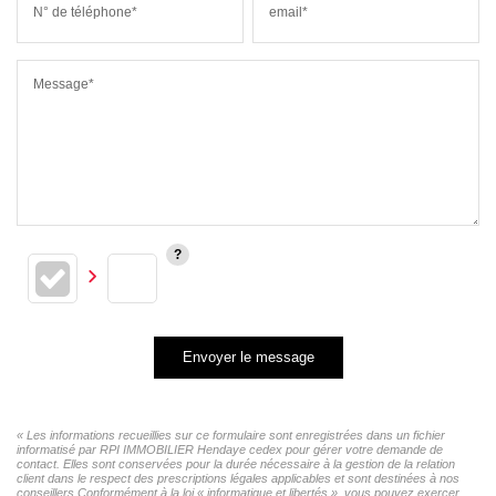
N° de téléphone*
email*
Message*
Envoyer le message
« Les informations recueillies sur ce formulaire sont enregistrées dans un fichier
informatisé par RPI IMMOBILIER Hendaye cedex pour gérer votre demande de
contact. Elles sont conservées pour la durée nécessaire à la gestion de la relation
client dans le respect des prescriptions légales applicables et sont destinées à nos
conseillers Conformément à la loi « informatique et libertés », vous pouvez exercer