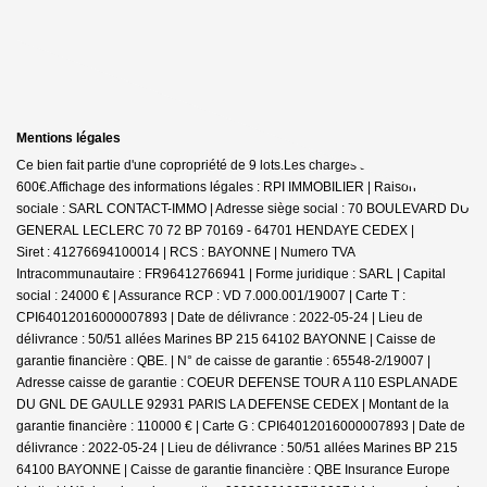
Mentions légales
Ce bien fait partie d'une copropriété de 9 lots.Les charges annuelles sont de
600€.
Affichage des informations légales : RPI IMMOBILIER | Raison
sociale : SARL CONTACT-IMMO | Adresse siège social : 70 BOULEVARD DU
GENERAL LECLERC 70 72 BP 70169 - 64701 HENDAYE CEDEX |
Siret : 41276694100014 | RCS : BAYONNE | Numero TVA
Intracommunautaire : FR96412766941 | Forme juridique : SARL | Capital
social : 24000 € | Assurance RCP : VD 7.000.001/19007 |
Carte T :
CPI64012016000007893 | Date de délivrance : 2022-05-24 | Lieu de
délivrance : 50/51 allées Marines BP 215 64102 BAYONNE | Caisse de
garantie financière : QBE. | N° de caisse de garantie : 65548-2/19007 |
Adresse caisse de garantie : COEUR DEFENSE TOUR A 110 ESPLANADE
DU GNL DE GAULLE 92931 PARIS LA DEFENSE CEDEX | Montant de la
garantie financière : 110000 € | Carte G : CPI64012016000007893 | Date de
délivrance : 2022-05-24 | Lieu de délivrance : 50/51 allées Marines BP 215
64100 BAYONNE | Caisse de garantie financière : QBE Insurance Europe