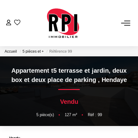
VENTES
LOCATIONS
Accueil
5 pièces et +
Référence 99
LOCATIONS VACANCES
Appartement t5 terrasse et jardin, deux
box et deux place de parking
,
Hendaye
NOS SERVICES
Vendu
Estimation
Biens Vendus
5
pièce(s)
•
127
m²
•
Réf : 99
Gestion
Expertise Immobilière