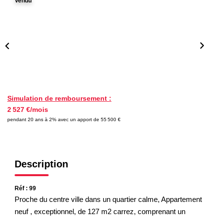
Vendu
Nos Partenaires
NOTRE AGENCE
L'agence
Notre Équipe
Avis Clients
Simulation de remboursement :
2 527 €/mois
Actualités
pendant 20 ans à 2% avec un apport de 55 500 €
CONTACT
Description
ES
Réf : 99
Proche du centre ville dans un quartier calme, Appartement
neuf , exceptionnel, de 127 m2 carrez, comprenant un