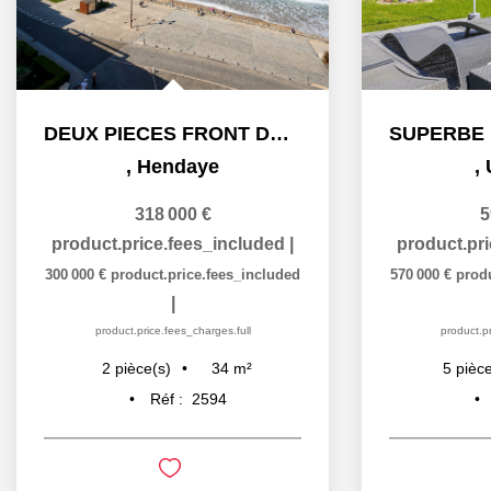
DEUX PIECES FRONT DE MER
,
Hendaye
,
318 000 €
5
product.price.fees_included
|
product.pr
300 000 €
product.price.fees_included
570 000 €
prod
|
product.price.fees_charges.full
product.pr
34
m²
2
pièce(s)
5
pièce
Réf :
2594