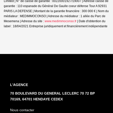
Limited | N° de caisse de garantie : 00220001927/19007 | Adresse caisse de
garantie : 110 espanade du Général De Gaulle coeur défense Tour A 92931
PARIS LA DEFENSE | Montant de la garantie financière : 300 000 € | Nom du
médiateur : MEDIMMOCONSO | Adresse du médiateur : 1 allée du Parc de
Mesemena | Adresse du site :
www.medimmoconso.fr
| Date d'obtention du
label : 18/04/2021
Entreprise juridiquement et financièrement indépendante
L'AGENCE
70 BOULEVARD DU GENERAL LECLERC 70 72 BP
70169, 64701 HENDAYE CEDEX
Nous contacter