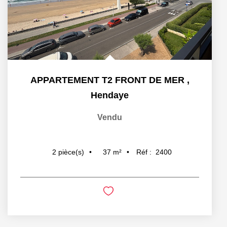
APPARTEMENT T2 FRONT DE MER
,
Hendaye
Vendu
37
m²
Réf :
2400
2
pièce(s)