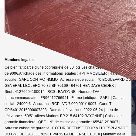
Mentions légales
Ce bien fait partie d'une copropriété de 30 lots.Les charges annuelles sont
de 900€.
Affichage des informations légales : RPI IMMOBILIER | Raison
sociale : SARL CONTACT-IMMO | Adresse siège social : 70 BOULEVARD DU
GENERAL LECLERC 70 72 BP 70169 - 64701 HENDAYE CEDEX |
Siret : 41276694100014 | RCS : BAYONNE | Numero TVA
Intracommunautaire : FR96412766941 | Forme juridique : SARL | Capital
social : 24000 € | Assurance RCP : VD 7.000.001/19007 |
Carte T :
CPI64012016000007893 | Date de délivrance : 2022-05-24 | Lieu de
délivrance : 50/51 allées Marines BP 215 64102 BAYONNE | Caisse de
garantie financière : QBE. | N° de caisse de garantie : 65548-2/19007 |
Adresse caisse de garantie : COEUR DEFENSE TOUR A 110 ESPLANADE
DU GNL DE GAULLE 92931 PARIS LA DEFENSE CEDEX | Montant de la