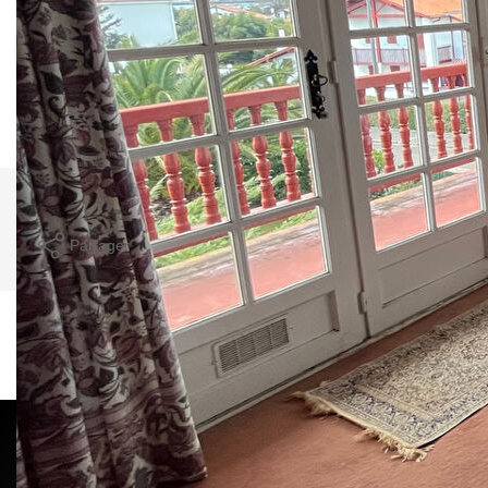
indépendante, un séjour avec terrasse et vue mer, une salle
de bains, un wc indépendant.
Un parking extérieur et un box pour deux voitures au sous-
sol de la résidence complètent le bien.
Nos honoraires
Nous contacter
Imprimer
Partager
Calculer mon budget
Ce bien est soumis à un diagnostic ERP (État
des Risques et Pollutions). Pour en savoir plus,
rendez-vous sur
https://www.georisques.gouv.fr/