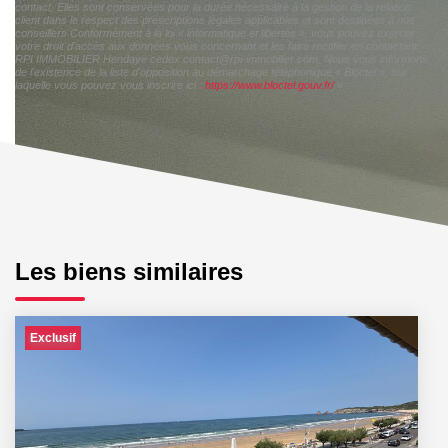
contact. Elles sont conservées pour la durée nécessaire à la gestion de la relation
client dans le respect des prescriptions légales applicables et sont destinées à nos
conseillers Conformément à la loi « informatique et libertés », vous pouvez exercer
votre droit d'accès aux données vous concernant et les faire rectifier en contactant
RPI IMMOBILIER Hendaye cedex contact@rpi-immobilier.com. Nous vous informons
de l'existence de la liste d'opposition au démarchage téléphonique « Bloctel », sur
laquelle vous pouvez vous inscrire ici :
https://www.bloctel.gouv.fr/
»
Les biens similaires
Exclusif