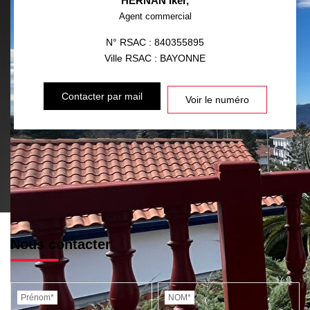
HERNAN Iker
,
Agent commercial
N° RSAC : 840355895
Ville RSAC : BAYONNE
Contacter par mail
Voir le numéro
Nous contacter
Prénom*
NOM*