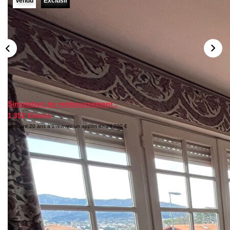
Vendu
Exclusif
Nos Partenaires
NOTRE AGENCE
L'agence
Notre Équipe
Avis Clients
Simulation de remboursement :
Actualités
1 352 €/mois
pendant 20 ans à 2% avec un apport de 29 700 €
CONTACT
ES
Description
Réf : 106
Appartement 3 pièces de 63m² à l'étage d'une petite
résidence comprenant: une entrée , une cuisine