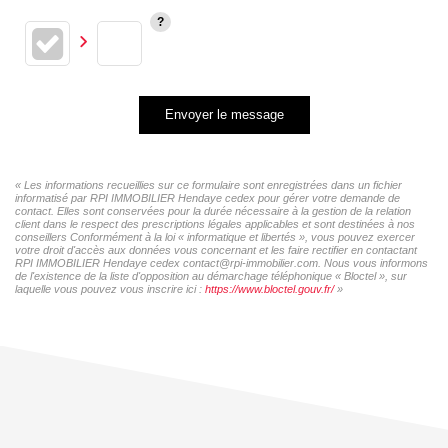
Envoyer le message
« Les informations recueillies sur ce formulaire sont enregistrées dans un fichier
informatisé par RPI IMMOBILIER Hendaye cedex pour gérer votre demande de
contact. Elles sont conservées pour la durée nécessaire à la gestion de la relation
client dans le respect des prescriptions légales applicables et sont destinées à nos
conseillers Conformément à la loi « informatique et libertés », vous pouvez exercer
votre droit d'accès aux données vous concernant et les faire rectifier en contactant
RPI IMMOBILIER Hendaye cedex contact@rpi-immobilier.com. Nous vous informons
de l'existence de la liste d'opposition au démarchage téléphonique « Bloctel », sur
laquelle vous pouvez vous inscrire ici :
https://www.bloctel.gouv.fr/
»