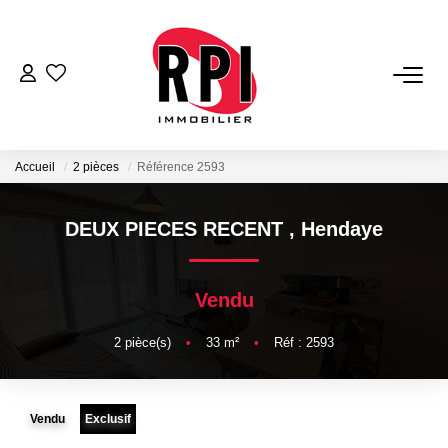
VENTES
LOCATIONS
Accueil
2 pièces
Référence 2593
LOCATIONS VACANCES
DEUX PIECES RECENT
,
Hendaye
NOS SERVICES
Vendu
Estimation
2
pièce(s)
•
33
m²
•
Réf : 2593
Biens Vendus
Gestion
Vendu
Exclusif
Expertise Immobilière