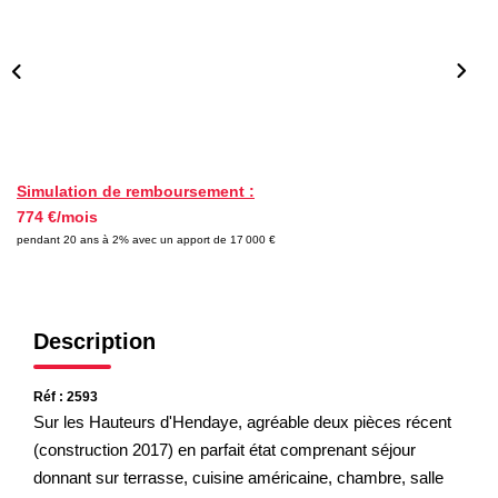
Nos Partenaires
NOTRE AGENCE
L'agence
Notre Équipe
Simulation de remboursement :
774 €/mois
Avis Clients
pendant 20 ans à 2% avec un apport de 17 000 €
Actualités
CONTACT
Description
ES
Réf : 2593
Sur les Hauteurs d'Hendaye, agréable deux pièces récent
(construction 2017) en parfait état comprenant séjour
donnant sur terrasse, cuisine américaine, chambre, salle