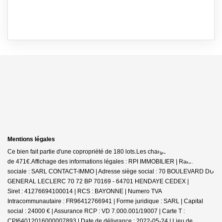
Mentions légales
Ce bien fait partie d'une copropriété de 180 lots.Les charges annuelles sont
de 471€.
Affichage des informations légales : RPI IMMOBILIER | Raison
sociale : SARL CONTACT-IMMO | Adresse siège social : 70 BOULEVARD DU
GENERAL LECLERC 70 72 BP 70169 - 64701 HENDAYE CEDEX |
Siret : 41276694100014 | RCS : BAYONNE | Numero TVA
Intracommunautaire : FR96412766941 | Forme juridique : SARL | Capital
social : 24000 € | Assurance RCP : VD 7.000.001/19007 |
Carte T :
CPI64012016000007893 | Date de délivrance : 2022-05-24 | Lieu de