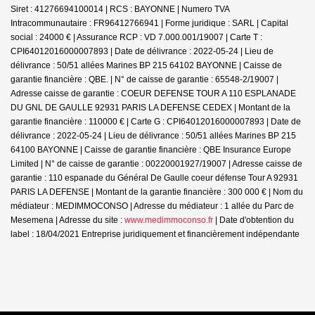
Siret : 41276694100014 | RCS : BAYONNE | Numero TVA
Intracommunautaire : FR96412766941 | Forme juridique : SARL | Capital
social : 24000 € | Assurance RCP : VD 7.000.001/19007 |
Carte T :
CPI64012016000007893 | Date de délivrance : 2022-05-24 | Lieu de
délivrance : 50/51 allées Marines BP 215 64102 BAYONNE | Caisse de
garantie financière : QBE. | N° de caisse de garantie : 65548-2/19007 |
Adresse caisse de garantie : COEUR DEFENSE TOUR A 110 ESPLANADE
DU GNL DE GAULLE 92931 PARIS LA DEFENSE CEDEX | Montant de la
garantie financière : 110000 € | Carte G : CPI64012016000007893 | Date de
délivrance : 2022-05-24 | Lieu de délivrance : 50/51 allées Marines BP 215
64100 BAYONNE | Caisse de garantie financière : QBE Insurance Europe
Limited | N° de caisse de garantie : 00220001927/19007 | Adresse caisse de
garantie : 110 espanade du Général De Gaulle coeur défense Tour A 92931
PARIS LA DEFENSE | Montant de la garantie financière : 300 000 € | Nom du
médiateur : MEDIMMOCONSO | Adresse du médiateur : 1 allée du Parc de
Mesemena | Adresse du site :
www.medimmoconso.fr
| Date d'obtention du
label : 18/04/2021
Entreprise juridiquement et financièrement indépendante