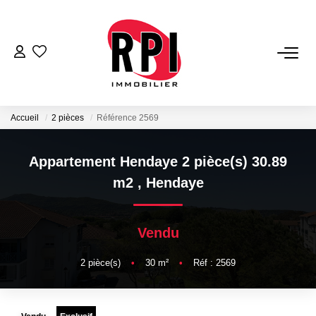
VENTES
LOCATIONS
Accueil
2 pièces
Référence 2569
LOCATIONS VACANCES
Appartement Hendaye 2 pièce(s) 30.89
m2
,
Hendaye
NOS SERVICES
Vendu
Estimation
Biens Vendus
2
pièce(s)
•
30
m²
•
Réf : 2569
Gestion
Expertise Immobilière