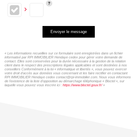
Envoyer le message
« Les informations recueillies sur ce formulaire sont enregistrées dans un fichier
informatisé par RPI IMMOBILIER Hendaye cedex pour gérer votre demande de
contact. Elles sont conservées pour la durée nécessaire à la gestion de la relation
client dans le respect des prescriptions légales applicables et sont destinées à nos
conseillers Conformément à la loi « informatique et libertés », vous pouvez exercer
votre droit d'accès aux données vous concernant et les faire rectifier en contactant
RPI IMMOBILIER Hendaye cedex contact@rpi-immobilier.com. Nous vous informons
de l'existence de la liste d'opposition au démarchage téléphonique « Bloctel », sur
laquelle vous pouvez vous inscrire ici :
https://www.bloctel.gouv.fr/
»