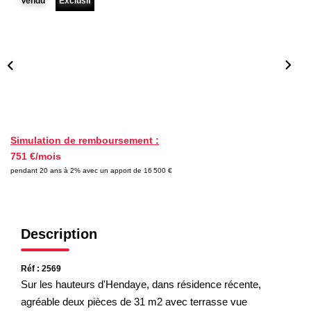
Vendu
Exclusif
Nos Partenaires
NOTRE AGENCE
L'agence
Notre Équipe
Avis Clients
Simulation de remboursement :
751 €/mois
Actualités
pendant 20 ans à 2% avec un apport de 16 500 €
CONTACT
Description
ES
Réf : 2569
Sur les hauteurs d'Hendaye, dans résidence récente,
agréable deux pièces de 31 m2 avec terrasse vue