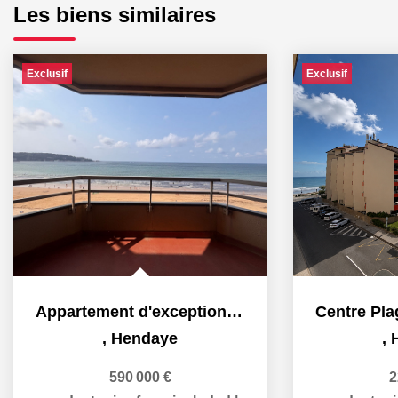
Les biens similaires
Exclusif
Exclusif
Appartement d'exception en front de mer
,
Hendaye
,
590 000 €
2