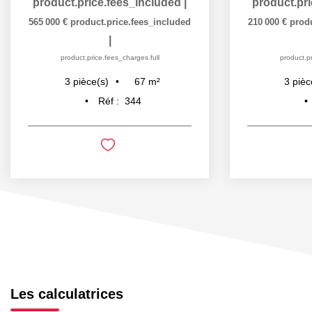
product.price.fees_included
|
product.pr
565 000 €
product.price.fees_included
210 000 €
prod
|
product.price.fees_charges.full
product.pr
67
m²
3
pièce(s)
3
pièc
Réf :
344
Les calculatrices