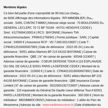
Mentions légales
Ce bien fait partie d'une copropriété de 90 lots.Les charges annuelles sont
de 600€.
Affichage des informations légales : RPI IMMOBILIER | Raison
sociale : SARL CONTACT-IMMO | Adresse siège social : 70 BOULEVARD DU
GENERAL LECLERC 70 72 BP 70169 - 64701 HENDAYE CEDEX |
Siret : 41276694100014 | RCS : BAYONNE | Numero TVA
Intracommunautaire : FR96412766941 | Forme juridique : SARL | Capital
social : 24000 € | Assurance RCP : VD 7.000.001/19007 |
Carte T :
CPI64012016000007893 | Date de délivrance : 2022-05-24 | Lieu de
délivrance : 50/51 allées Marines BP 215 64102 BAYONNE | Caisse de
garantie financière : QBE. | N° de caisse de garantie : 65548-2/19007 |
Adresse caisse de garantie : COEUR DEFENSE TOUR A 110 ESPLANADE
DU GNL DE GAULLE 92931 PARIS LA DEFENSE CEDEX | Montant de la
garantie financière : 110000 € | Carte G : CPI64012016000007893 | Date de
délivrance : 2022-05-24 | Lieu de délivrance : 50/51 allées Marines BP 215
64100 BAYONNE | Caisse de garantie financière : QBE Insurance Europe
Limited | N° de caisse de garantie : 00220001927/19007 | Adresse caisse de
garantie : 110 espanade du Général De Gaulle coeur défense Tour A 92931
PARIS LA DEFENSE | Montant de la garantie financière : 300 000 € | Nom du
médiateur : MEDIMMOCONSO | Adresse du médiateur : 1 allée du Parc de
Mesemena | Adresse du site :
www.medimmoconso.fr
| Date d'obtention du