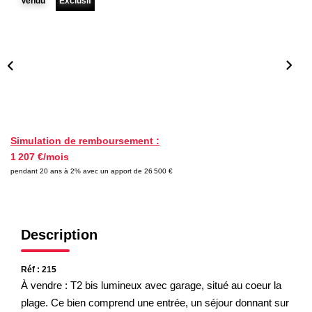
Vendu
Exclusif
Nos Partenaires
NOTRE AGENCE
L'agence
Notre Équipe
Avis Clients
Simulation de remboursement :
1 207 €/mois
Actualités
pendant 20 ans à 2% avec un apport de 26 500 €
CONTACT
Description
ES
Réf : 215
À vendre : T2 bis lumineux avec garage, situé au coeur la
plage. Ce bien comprend une entrée, un séjour donnant sur