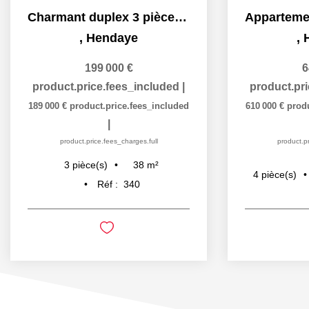
Charmant duplex 3 pièces avec terrasse et parking
,
Hendaye
,
199 000 €
6
product.price.fees_included
|
product.pr
189 000 €
product.price.fees_included
610 000 €
prod
|
product.price.fees_charges.full
product.pr
38
m²
3
pièce(s)
4
pièce(s)
Réf :
340