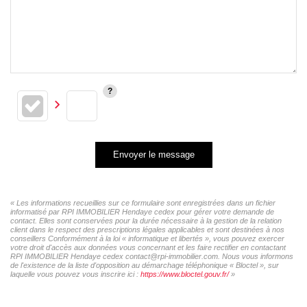
Envoyer le message
« Les informations recueillies sur ce formulaire sont enregistrées dans un fichier
informatisé par RPI IMMOBILIER Hendaye cedex pour gérer votre demande de
contact. Elles sont conservées pour la durée nécessaire à la gestion de la relation
client dans le respect des prescriptions légales applicables et sont destinées à nos
conseillers Conformément à la loi « informatique et libertés », vous pouvez exercer
votre droit d'accès aux données vous concernant et les faire rectifier en contactant
RPI IMMOBILIER Hendaye cedex contact@rpi-immobilier.com. Nous vous informons
de l'existence de la liste d'opposition au démarchage téléphonique « Bloctel », sur
laquelle vous pouvez vous inscrire ici :
https://www.bloctel.gouv.fr/
»