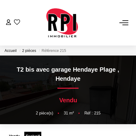
VENTES
LOCATIONS
Accueil
2 pièces
Référence 215
LOCATIONS VACANCES
T2 bis avec garage Hendaye Plage
,
Hendaye
NOS SERVICES
Vendu
Estimation
Biens Vendus
2
pièce(s)
•
31
m²
•
Réf : 215
Gestion
Expertise Immobilière