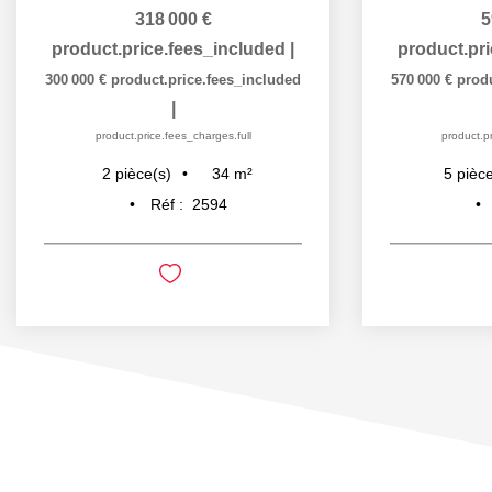
318 000 €
5
product.price.fees_included
|
product.pr
300 000 €
product.price.fees_included
570 000 €
prod
|
product.price.fees_charges.full
product.pr
34
m²
2
pièce(s)
5
pièce
Réf :
2594