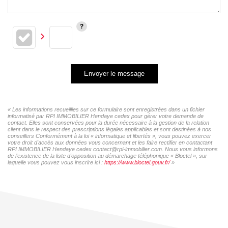
Envoyer le message
« Les informations recueillies sur ce formulaire sont enregistrées dans un fichier
informatisé par RPI IMMOBILIER Hendaye cedex pour gérer votre demande de
contact. Elles sont conservées pour la durée nécessaire à la gestion de la relation
client dans le respect des prescriptions légales applicables et sont destinées à nos
conseillers Conformément à la loi « informatique et libertés », vous pouvez exercer
votre droit d'accès aux données vous concernant et les faire rectifier en contactant
RPI IMMOBILIER Hendaye cedex contact@rpi-immobilier.com. Nous vous informons
de l'existence de la liste d'opposition au démarchage téléphonique « Bloctel », sur
laquelle vous pouvez vous inscrire ici :
https://www.bloctel.gouv.fr/
»