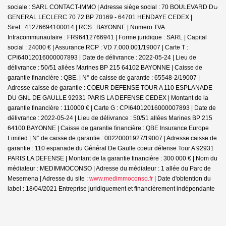
sociale : SARL CONTACT-IMMO | Adresse siège social : 70 BOULEVARD DU
GENERAL LECLERC 70 72 BP 70169 - 64701 HENDAYE CEDEX |
Siret : 41276694100014 | RCS : BAYONNE | Numero TVA
Intracommunautaire : FR96412766941 | Forme juridique : SARL | Capital
social : 24000 € | Assurance RCP : VD 7.000.001/19007 |
Carte T :
CPI64012016000007893 | Date de délivrance : 2022-05-24 | Lieu de
délivrance : 50/51 allées Marines BP 215 64102 BAYONNE | Caisse de
garantie financière : QBE. | N° de caisse de garantie : 65548-2/19007 |
Adresse caisse de garantie : COEUR DEFENSE TOUR A 110 ESPLANADE
DU GNL DE GAULLE 92931 PARIS LA DEFENSE CEDEX | Montant de la
garantie financière : 110000 € | Carte G : CPI64012016000007893 | Date de
délivrance : 2022-05-24 | Lieu de délivrance : 50/51 allées Marines BP 215
64100 BAYONNE | Caisse de garantie financière : QBE Insurance Europe
Limited | N° de caisse de garantie : 00220001927/19007 | Adresse caisse de
garantie : 110 espanade du Général De Gaulle coeur défense Tour A 92931
PARIS LA DEFENSE | Montant de la garantie financière : 300 000 € | Nom du
médiateur : MEDIMMOCONSO | Adresse du médiateur : 1 allée du Parc de
Mesemena | Adresse du site :
www.medimmoconso.fr
| Date d'obtention du
label : 18/04/2021
Entreprise juridiquement et financièrement indépendante