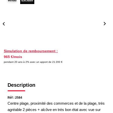
Vendu
Exclusif
Nos Partenaires
NOTRE AGENCE
L'agence
Notre Équipe
Avis Clients
Simulation de remboursement :
965 €/mois
Actualités
pendant 20 ans à 2% avec un apport de 21 200 €
CONTACT
Description
ES
Réf : 2584
Centre plage, proximité des commerces et de la plage, très
agréable 2 pièces + alcôve en très bon état avec vue sur