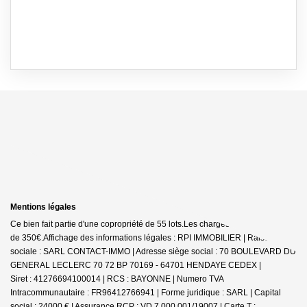
Mentions légales
Ce bien fait partie d'une copropriété de 55 lots.Les charges annuelles sont
de 350€.
Affichage des informations légales : RPI IMMOBILIER | Raison
sociale : SARL CONTACT-IMMO | Adresse siège social : 70 BOULEVARD DU
GENERAL LECLERC 70 72 BP 70169 - 64701 HENDAYE CEDEX |
Siret : 41276694100014 | RCS : BAYONNE | Numero TVA
Intracommunautaire : FR96412766941 | Forme juridique : SARL | Capital
social : 24000 € | Assurance RCP : VD 7.000.001/19007 |
Carte T :