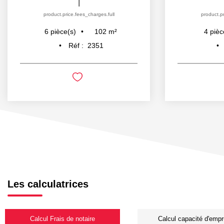
|
product.price.fees_charges.full
product.pr
102
m²
6
pièce(s)
4
pièc
Réf :
2351
Les calculatrices
Calcul Frais de notaire
Calcul capacité d'empr