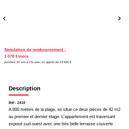
Nos Partenaires
NOTRE AGENCE
L'agence
Notre Équipe
Simulation de remboursement :
1 070 €/mois
Avis Clients
pendant 20 ans à 2% avec un apport de 23 500 €
Actualités
CONTACT
Description
ES
Réf : 2410
A 800 mètres de la plage, se situe ce deux pièces de 42 m2
au premier et dernier étage. L'appartement est traversant
exposé sud ouest avec une très belle terrasse couverte