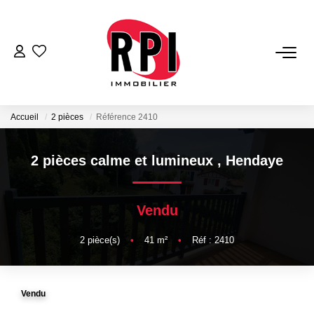
VENTES
LOCATIONS
Accueil
2 pièces
Référence 2410
LOCATIONS VACANCES
2 pièces calme et lumineux
,
Hendaye
NOS SERVICES
Vendu
Estimation
2
pièce(s)
•
41
m²
•
Réf : 2410
Biens Vendus
Gestion
Vendu
Expertise Immobilière