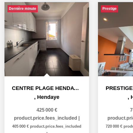
Dernière minute
Prestige
CENTRE PLAGE HENDAYE - 6 pièce(s) - 101.82 m2
PRESTIGE
,
Hendaye
,
425 000 €
7
product.price.fees_included
|
product.pr
405 000 €
product.price.fees_included
720 000 €
prod