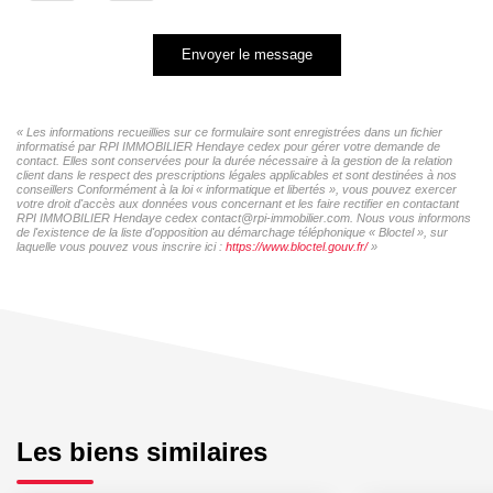
Envoyer le message
« Les informations recueillies sur ce formulaire sont enregistrées dans un fichier
informatisé par RPI IMMOBILIER Hendaye cedex pour gérer votre demande de
contact. Elles sont conservées pour la durée nécessaire à la gestion de la relation
client dans le respect des prescriptions légales applicables et sont destinées à nos
conseillers Conformément à la loi « informatique et libertés », vous pouvez exercer
votre droit d'accès aux données vous concernant et les faire rectifier en contactant
RPI IMMOBILIER Hendaye cedex contact@rpi-immobilier.com. Nous vous informons
de l'existence de la liste d'opposition au démarchage téléphonique « Bloctel », sur
laquelle vous pouvez vous inscrire ici :
https://www.bloctel.gouv.fr/
»
Les biens similaires