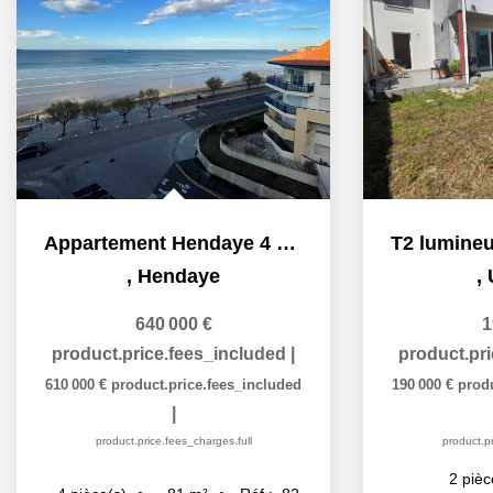
Appartement Hendaye 4 pièces 1ère ligne
,
Hendaye
,
640 000 €
1
product.price.fees_included
|
product.pr
610 000 €
product.price.fees_included
190 000 €
prod
|
product.price.fees_charges.full
product.pr
2
pièc