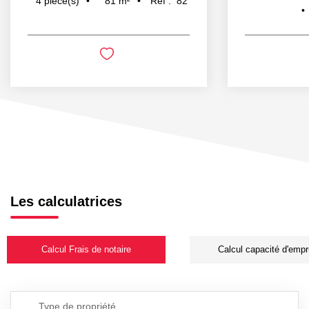
81
m²
Réf :
82
4
pièce(s)
Les calculatrices
Calcul Frais de notaire
Calcul capacité d'empr