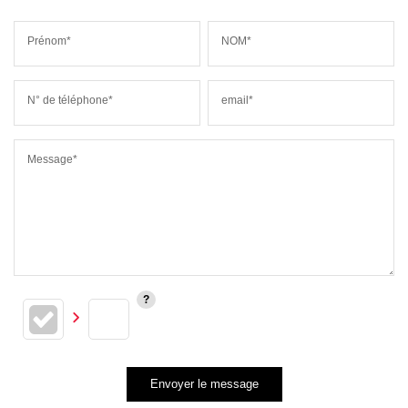
Prénom*
NOM*
N° de téléphone*
email*
Message*
Envoyer le message