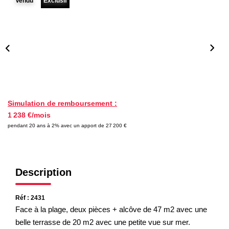
Vendu
Exclusif
Nos Partenaires
NOTRE AGENCE
L'agence
Notre Équipe
Avis Clients
Simulation de remboursement :
1 238 €/mois
Actualités
pendant 20 ans à 2% avec un apport de 27 200 €
CONTACT
Description
ES
Réf : 2431
Face à la plage, deux pièces + alcôve de 47 m2 avec une
belle terrasse de 20 m2 avec une petite vue sur mer.