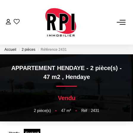
VENTES
LOCATIONS
Accueil
2 pièces
Référence 2431
LOCATIONS VACANCES
APPARTEMENT HENDAYE - 2 pièce(s) -
47 m2
,
Hendaye
NOS SERVICES
Vendu
Estimation
Biens Vendus
2
pièce(s)
•
47
m²
•
Réf : 2431
Gestion
Expertise Immobilière