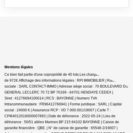
Mentions légales
Ce bien fait partie d'une copropriété de 40 lots.Les charges annuelles sont
de 972€.
Affichage des informations légales : RPI IMMOBILIER | Raison
sociale : SARL CONTACT-IMMO | Adresse siège social : 70 BOULEVARD DU
GENERAL LECLERC 70 72 BP 70169 - 64701 HENDAYE CEDEX |
Siret : 41276694100014 | RCS : BAYONNE | Numero TVA
Intracommunautaire : FR96412766941 | Forme juridique : SARL | Capital
social : 24000 € | Assurance RCP : VD 7.000.001/19007 |
Carte T :
CPI64012016000007893 | Date de délivrance : 2022-05-24 | Lieu de
délivrance : 50/51 allées Marines BP 215 64102 BAYONNE | Caisse de
garantie financière : QBE. | N° de caisse de garantie : 65548-2/19007 |