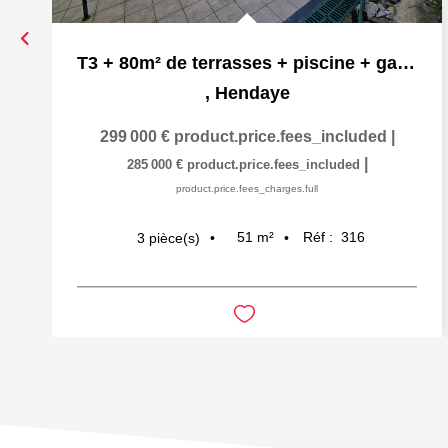
T3 + 80m² de terrasses + piscine + garage
,
Hendaye
299 000 €
product.price.fees_included
|
|
285 000 €
product.price.fees_included
product.price.fees_charges.full
51
m²
Réf :
316
3
pièce(s)