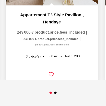
Appartement T3 Style Pavillon
,
Hendaye
249 000 €
product.price.fees_included
|
|
236 000 €
product.price.fees_included
product.price.fees_charges.full
60
m²
Réf :
288
3
pièce(s)