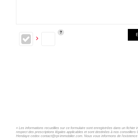
E
« Les informations recueillies sur ce formulaire sont enregistrées dans un fichie
respect des prescriptions légales applicables et sont destinées à nos conseillers
Hendaye cedex contact@rpi-immobilier.com. Nous vous informons de l'existence de 