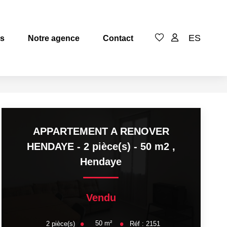
ES
es
Notre agence
Contact
APPARTEMENT A RENOVER
HENDAYE - 2 pièce(s) - 50 m2
,
Hendaye
Vendu
50
m²
2
pièce(s)
Réf :
2151