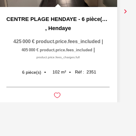
CENTRE PLAGE HENDAYE - 6 pièce(s) - 101.82 m2
,
Hendaye
425 000 €
product.price.fees_included
|
|
405 000 €
product.price.fees_included
product.price.fees_charges.full
102
m²
Réf :
2351
6
pièce(s)