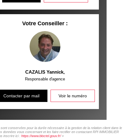
Votre Conseiller :
CAZALIS Yannick
,
Responsable d'agence
Contacter par mail
Voir le numéro
ont conservées pour la durée nécessaire à la gestion de la relation client dans le
 aux données vous concernant et les faire rectifier en contactant RPI IMMOBILIER
 inscrire ici :
https://www.bloctel.gouv.fr/
»