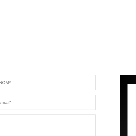
NOM*
email*