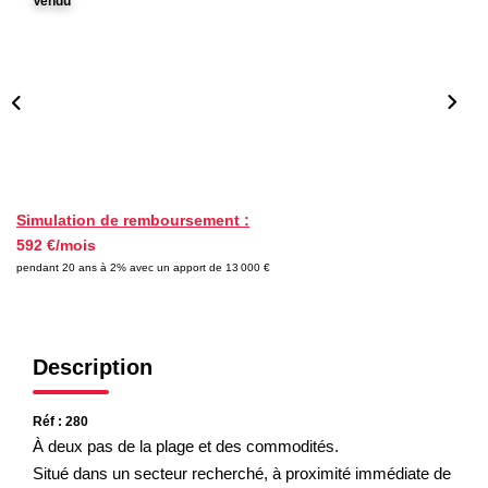
Vendu
Nos Partenaires
NOTRE AGENCE
L'agence
Notre Équipe
Avis Clients
Simulation de remboursement :
592 €/mois
Actualités
pendant 20 ans à 2% avec un apport de 13 000 €
CONTACT
Description
ES
Réf : 280
À deux pas de la plage et des commodités.
Situé dans un secteur recherché, à proximité immédiate de