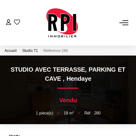
VENTES
LOCATIONS
Accueil
Studio T1
Référence 280
LOCATIONS VACANCES
STUDIO AVEC TERRASSE, PARKING ET
CAVE
,
Hendaye
NOS SERVICES
Vendu
Estimation
Biens Vendus
1
pièce(s)
•
19
m²
•
Réf : 280
Gestion
Expertise Immobilière