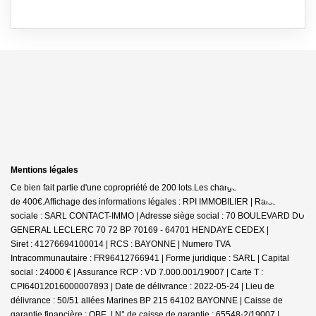
Mentions légales
Ce bien fait partie d'une copropriété de 200 lots.Les charges annuelles sont
de 400€.
Affichage des informations légales : RPI IMMOBILIER | Raison
sociale : SARL CONTACT-IMMO | Adresse siège social : 70 BOULEVARD DU
GENERAL LECLERC 70 72 BP 70169 - 64701 HENDAYE CEDEX |
Siret : 41276694100014 | RCS : BAYONNE | Numero TVA
Intracommunautaire : FR96412766941 | Forme juridique : SARL | Capital
social : 24000 € | Assurance RCP : VD 7.000.001/19007 |
Carte T :
CPI64012016000007893 | Date de délivrance : 2022-05-24 | Lieu de
délivrance : 50/51 allées Marines BP 215 64102 BAYONNE | Caisse de
garantie financière : QBE. | N° de caisse de garantie : 65548-2/19007 |