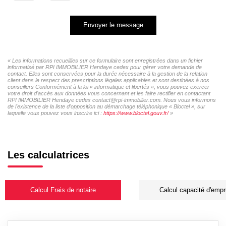
Envoyer le message
« Les informations recueillies sur ce formulaire sont enregistrées dans un fichier
informatisé par RPI IMMOBILIER Hendaye cedex pour gérer votre demande de
contact. Elles sont conservées pour la durée nécessaire à la gestion de la relation
client dans le respect des prescriptions légales applicables et sont destinées à nos
conseillers Conformément à la loi « informatique et libertés », vous pouvez exercer
votre droit d'accès aux données vous concernant et les faire rectifier en contactant
RPI IMMOBILIER Hendaye cedex contact@rpi-immobilier.com. Nous vous informons
de l'existence de la liste d'opposition au démarchage téléphonique « Bloctel », sur
laquelle vous pouvez vous inscrire ici :
https://www.bloctel.gouv.fr/
»
Les calculatrices
Calcul Frais de notaire
Calcul capacité d'empr