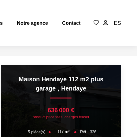
ES
es
Notre agence
Contact
Maison Hendaye 112 m2 plus
garage
,
Hendaye
636 000 €
product.price.fees_charges.teaser
117
m²
5
pièce(s)
Réf :
326