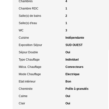
Chambres
4
Chambre RDC
1
Salle(s) de bains
2
Salle(s) d'eau
1
WC
3
Cuisine
Indépendante
Exposition Séjour
SUD OUEST
Séjour Double
Oui
Type Chauffage
Individuel
Méca. Chauffage
Convecteurs
Mode Chauffage
Electrique
Etat intérieur
Bon
Cheminée
Poêle à granulés
Calme
Oui
Clair
Oui