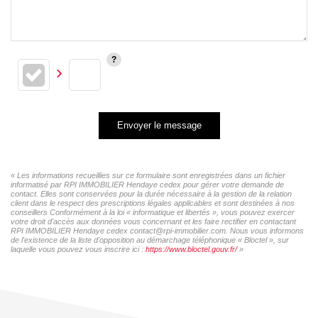
Envoyer le message
« Les informations recueillies sur ce formulaire sont enregistrées dans un fichier
informatisé par RPI IMMOBILIER Hendaye cedex pour gérer votre demande de
contact. Elles sont conservées pour la durée nécessaire à la gestion de la relation
client dans le respect des prescriptions légales applicables et sont destinées à nos
conseillers Conformément à la loi « informatique et libertés », vous pouvez exercer
votre droit d'accès aux données vous concernant et les faire rectifier en contactant
RPI IMMOBILIER Hendaye cedex contact@rpi-immobilier.com. Nous vous informons
de l'existence de la liste d'opposition au démarchage téléphonique « Bloctel », sur
laquelle vous pouvez vous inscrire ici :
https://www.bloctel.gouv.fr/
»