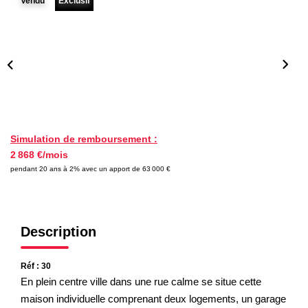
Vendu
Exclusif
Nos Partenaires
NOTRE AGENCE
L'agence
Notre Équipe
Avis Clients
Simulation de remboursement :
2 868 €/mois
Actualités
pendant 20 ans à 2% avec un apport de 63 000 €
CONTACT
Description
ES
Réf : 30
En plein centre ville dans une rue calme se situe cette
maison individuelle comprenant deux logements, un garage