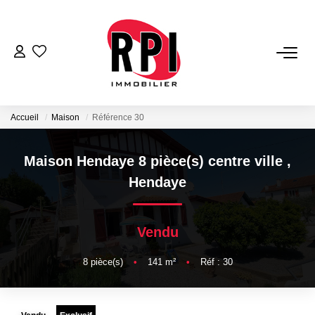
VENTES
LOCATIONS
Accueil
Maison
Référence 30
LOCATIONS VACANCES
Maison Hendaye 8 pièce(s) centre ville
,
Hendaye
NOS SERVICES
Vendu
Estimation
Biens Vendus
8
pièce(s)
•
141
m²
•
Réf : 30
Gestion
Expertise Immobilière