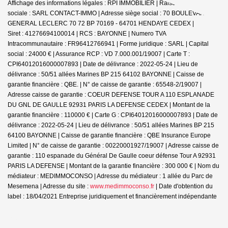
Affichage des informations légales : RPI IMMOBILIER | Raison
sociale : SARL CONTACT-IMMO | Adresse siège social : 70 BOULEVARD DU
GENERAL LECLERC 70 72 BP 70169 - 64701 HENDAYE CEDEX |
Siret : 41276694100014 | RCS : BAYONNE | Numero TVA
Intracommunautaire : FR96412766941 | Forme juridique : SARL | Capital
social : 24000 € | Assurance RCP : VD 7.000.001/19007 |
Carte T :
CPI64012016000007893 | Date de délivrance : 2022-05-24 | Lieu de
délivrance : 50/51 allées Marines BP 215 64102 BAYONNE | Caisse de
garantie financière : QBE. | N° de caisse de garantie : 65548-2/19007 |
Adresse caisse de garantie : COEUR DEFENSE TOUR A 110 ESPLANADE
DU GNL DE GAULLE 92931 PARIS LA DEFENSE CEDEX | Montant de la
garantie financière : 110000 € | Carte G : CPI64012016000007893 | Date de
délivrance : 2022-05-24 | Lieu de délivrance : 50/51 allées Marines BP 215
64100 BAYONNE | Caisse de garantie financière : QBE Insurance Europe
Limited | N° de caisse de garantie : 00220001927/19007 | Adresse caisse de
garantie : 110 espanade du Général De Gaulle coeur défense Tour A 92931
PARIS LA DEFENSE | Montant de la garantie financière : 300 000 € | Nom du
médiateur : MEDIMMOCONSO | Adresse du médiateur : 1 allée du Parc de
Mesemena | Adresse du site :
www.medimmoconso.fr
| Date d'obtention du
label : 18/04/2021
Entreprise juridiquement et financièrement indépendante