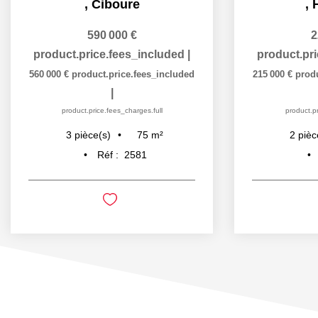
,
Ciboure
,
590 000 €
2
product.price.fees_included
|
product.pr
560 000 €
product.price.fees_included
215 000 €
prod
|
product.price.fees_charges.full
product.pr
75
m²
3
pièce(s)
2
pièc
Réf :
2581